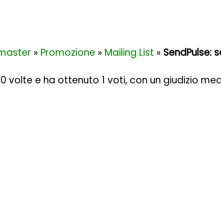
master
»
Promozione
»
Mailing List
»
SendPulse: se
60 volte e ha ottenuto
1
voti, con un giudizio med