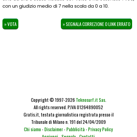
con un giudizio medio di
7
nella scala da
0
a
10
.
» VOTA
» SEGNALA CORREZIONE O LINK ERRATO
Copyright © 1997-2026
Teknosurf.it Sas
.
All rights reserved. P.IVA 01264890052
Gratis.it, testata giornalistica registrata presso il
Tribunale di Milano n. 191 del 24/04/2009
Chi siamo
-
Disclaimer
-
Pubblicità
-
Privacy Policy
Aggiungi
-
Segnala
-
Contatti