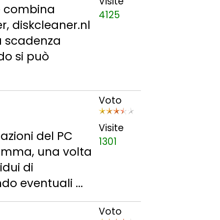
Visite
he combina
4125
r, diskcleaner.nl
a scadenza
do si può
Voto
Visite
tazioni del PC
1301
gramma, una volta
idui di
do eventuali ...
Voto