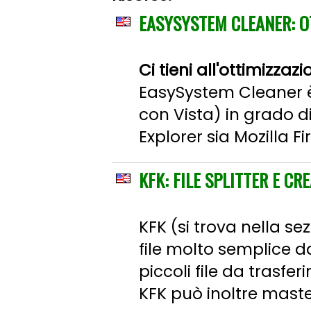
EASYSYSTEM CLEANER: O
Ci tieni all'ottimizza
EasySystem Cleaner 
con Vista) in grado d
Explorer sia Mozilla Fi
KFK: FILE SPLITTER E CR
KFK (si trova nella se
file molto semplice da
piccoli file da trasfe
KFK può inoltre master