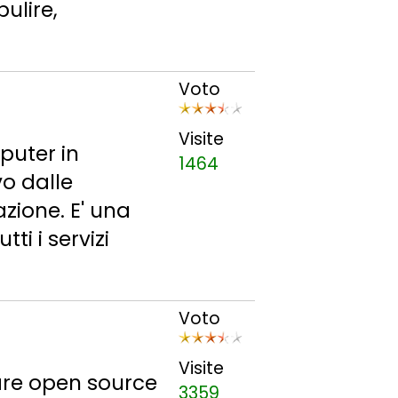
ulire,
Voto
Visite
puter in
1464
vo dalle
zione. E' una
tti i servizi
Voto
Visite
ware open source
3359