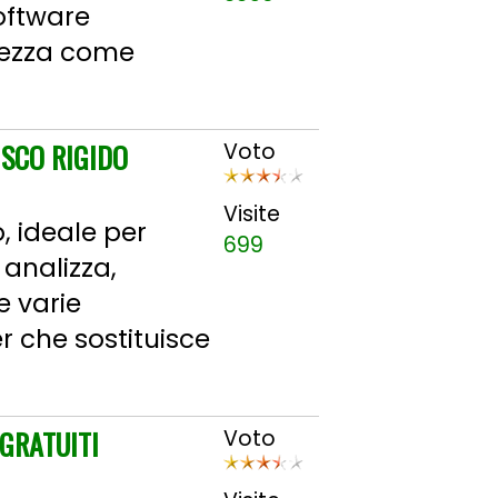
software
urezza come
ISCO RIGIDO
Voto
Visite
 ideale per
699
 analizza,
le varie
er che sostituisce
GRATUITI
Voto