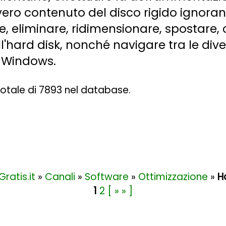
 vero contenuto del disco rigido ignoran
, eliminare, ridimensionare, spostare, 
ll'hard disk, nonché navigare tra le dive
i Windows.
 totale di 7893 nel database.
Gratis.it
»
Canali
»
Software
»
Ottimizzazione
»
H
1
2
[ » » ]