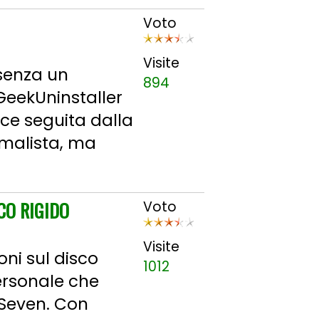
Voto
Visite
senza un
894
GeekUninstaller
ce seguita dalla
imalista, ma
CO RIGIDO
Voto
Visite
oni sul disco
1012
ersonale che
 Seven. Con