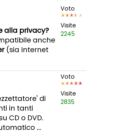
Voto
Visite
e alla privacy?
2245
mpatibile anche
er
(sia Internet
Voto
Visite
zzettatore' di
2835
i in tanti
e su CD o DVD.
utomatico ...