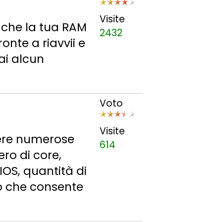
Visite
e che la tua RAM
2432
onte a riavvii e
ai alcun
Voto
Visite
ere numerose
614
ro di core,
IOS, quantità di
o che consente