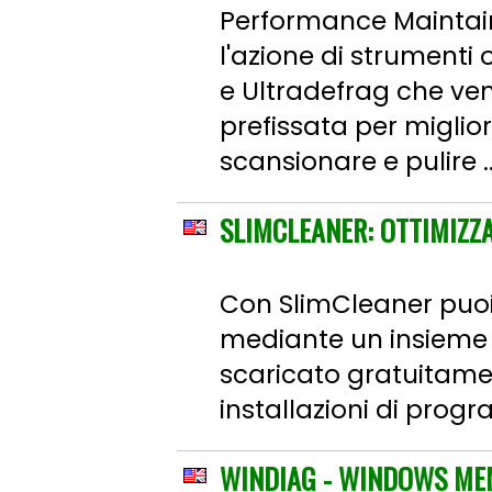
Performance Maintain
l'azione di strumenti
e Ultradefrag che v
prefissata per miglio
scansionare e pulire ..
SLIMCLEANER: OTTIMIZZA
Con SlimCleaner puoi r
mediante un insieme d
scaricato gratuitament
installazioni di progr
WINDIAG - WINDOWS ME