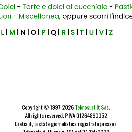
Dolci
-
Torte e dolci al cucchiaio
-
Pasti
uori
-
Miscellanea
, oppure scorri l'indi
|
L
|
M
| N | O |
P
| Q |
R
|
S
|
T
|
U
|
V
|
Z
Copyright © 1997-2026
Teknosurf.it Sas
.
All rights reserved. P.IVA 01264890052
Gratis.it, testata giornalistica registrata presso il
Tribunale di Milano n. 191 del 24/04/2009