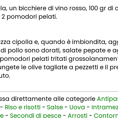
lla, un bicchiere di vino rosso, 100 gr di 
 2 pomodori pelati.
ezza cipolla e, quando è imbiondita, agg
 di pollo sono dorati, salate pepate e a
pomodori pelati tritati grossolanament
ungete le olive tagliate a pezzetti e il
uto.
assa direttamente alle categorie
Antipa
-
Riso e risotti
-
Salse
-
Uova
-
Intramezz
ne
-
Secondi di pesce
-
Arrosti
-
Contorni