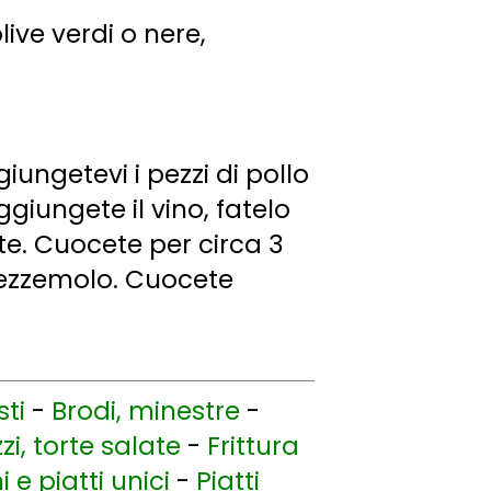
olive verdi o nere,
iungetevi i pezzi di pollo
ggiungete il vino, fatelo
e. Cuocete per circa 3
 prezzemolo. Cuocete
sti
-
Brodi, minestre
-
i, torte salate
-
Frittura
 e piatti unici
-
Piatti