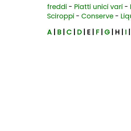
freddi
-
Piatti unici vari
-
Sciroppi
-
Conserve
-
Liq
A
|
B
|
C
|
D
| E |
F
|
G
| H |
I