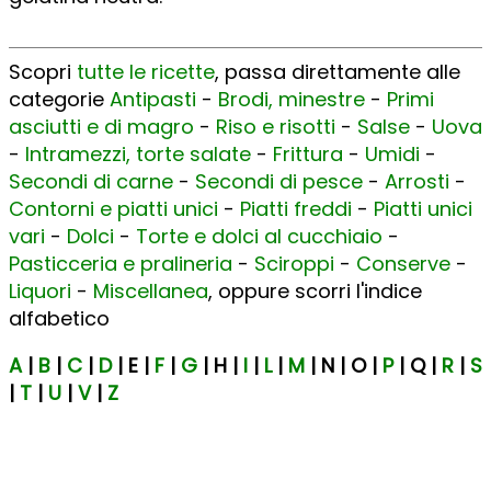
Scopri
tutte le ricette
, passa direttamente alle
categorie
Antipasti
-
Brodi, minestre
-
Primi
asciutti e di magro
-
Riso e risotti
-
Salse
-
Uova
-
Intramezzi, torte salate
-
Frittura
-
Umidi
-
Secondi di carne
-
Secondi di pesce
-
Arrosti
-
Contorni e piatti unici
-
Piatti freddi
-
Piatti unici
vari
-
Dolci
-
Torte e dolci al cucchiaio
-
Pasticceria e pralineria
-
Sciroppi
-
Conserve
-
Liquori
-
Miscellanea
, oppure scorri l'indice
alfabetico
A
|
B
|
C
|
D
| E |
F
|
G
| H |
I
|
L
|
M
| N | O |
P
| Q |
R
|
S
|
T
|
U
|
V
|
Z