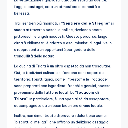
La vegetazione rigogliosa, caratterizzata da querce,
faggi e castagni, crea un’atmosfera di serenità e
bellezza.
Tra i sentieri più rinomati, il “
Sentiero delle Streghe
” si
snoda attraverso boschi e colline, rivelando scorci
pittoreschi e angoli nascosti. Questo percorso, lungo
circa 8 chilometri, è adatto a escursionisti di ogni livello
e rappresenta un’opportunità per godere della
tranquillità della natura.
La cucina di Triora è un altro aspetto da non trascurare.
Qui, le tradizioni culinarie si fondono con i sapori del
territorio. I piatti tipici, come il “pesto” e le “focacce”,
sono preparati con ingredienti freschi e genuini, spesso
provenienti dalle fattorie locali. La “
focaccia di
Triora
“, in particolare, è una specialità da assaporare,
accompagnata da un buon bicchiere di vino locale.
Inoltre, non dimenticate di provare i dolci tipici come i
“biscotti di meliga”, che offrono un delizioso assaggio