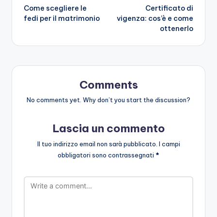
Come scegliere le
Certificato di
navigation
fedi per il matrimonio
vigenza: cos’è e come
ottenerlo
Comments
No comments yet. Why don’t you start the discussion?
Lascia un commento
Il tuo indirizzo email non sarà pubblicato.
I campi
obbligatori sono contrassegnati
*