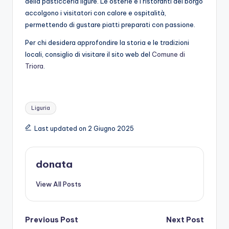
della pasticceria ligure. Le osterie e i ristoranti del borgo
accolgono i visitatori con calore e ospitalità,
permettendo di gustare piatti preparati con passione.
Per chi desidera approfondire la storia e le tradizioni
locali, consiglio di visitare il sito web del
Comune di
Triora
.
Tags:
Liguria
Last updated on 2 Giugno 2025
donata
View All Posts
Post
Previous Post
Next Post