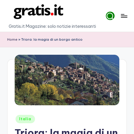
Skip
to
G
Gratis.it Magazine: solo notizie interessanti
content
r
Home
»
Triora: la magia di un borgo antico
a
ti
s
.i
t
Posted
Italia
in
Triora: la magia di un