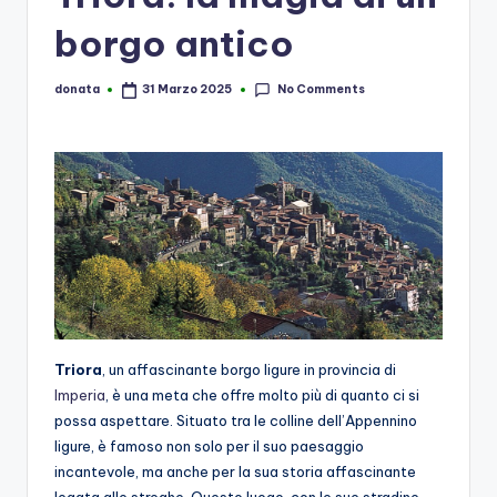
borgo antico
No Comments
donata
31 Marzo 2025
Posted
by
Triora
, un affascinante borgo ligure in provincia di
Imperia
, è una meta che offre molto più di quanto ci si
possa aspettare. Situato tra le colline dell’Appennino
ligure, è famoso non solo per il suo paesaggio
incantevole, ma anche per la sua storia affascinante