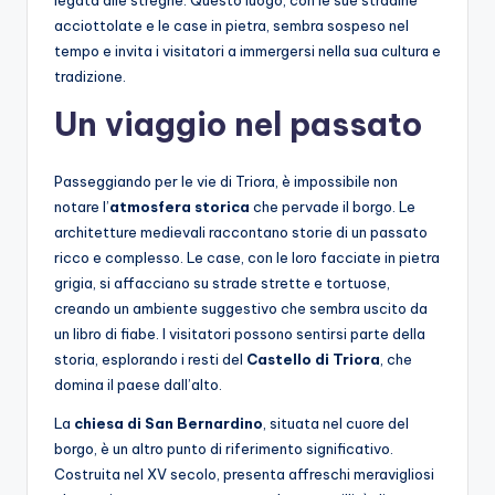
legata alle streghe. Questo luogo, con le sue stradine
acciottolate e le case in pietra, sembra sospeso nel
tempo e invita i visitatori a immergersi nella sua cultura e
tradizione.
Un viaggio nel passato
Passeggiando per le vie di Triora, è impossibile non
notare l’
atmosfera storica
che pervade il borgo. Le
architetture medievali raccontano storie di un passato
ricco e complesso. Le case, con le loro facciate in pietra
grigia, si affacciano su strade strette e tortuose,
creando un ambiente suggestivo che sembra uscito da
un libro di fiabe. I visitatori possono sentirsi parte della
storia, esplorando i resti del
Castello di Triora
, che
domina il paese dall’alto.
La
chiesa di San Bernardino
, situata nel cuore del
borgo, è un altro punto di riferimento significativo.
Costruita nel XV secolo, presenta affreschi meravigliosi