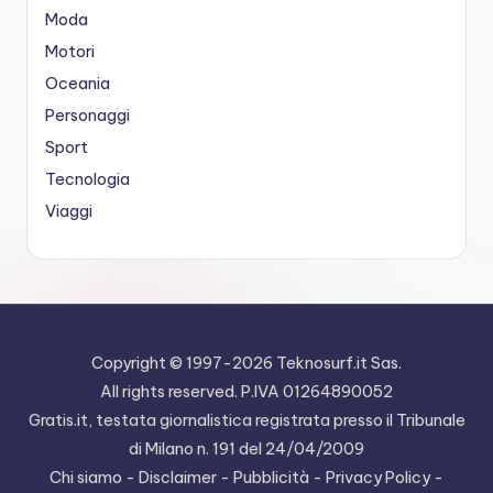
Moda
Motori
Oceania
Personaggi
Sport
Tecnologia
Viaggi
Copyright © 1997-2026
Teknosurf.it Sas
.
All rights reserved. P.IVA 01264890052
Gratis.it, testata giornalistica registrata presso il Tribunale
di Milano n. 191 del 24/04/2009
Chi siamo
-
Disclaimer
-
Pubblicità
-
Privacy Policy
-