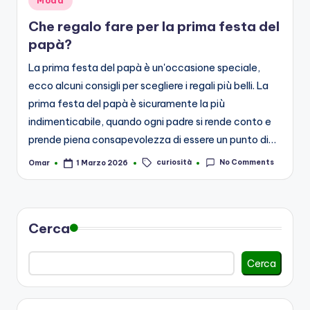
Moda
in
Che regalo fare per la prima festa del
papà?
La prima festa del papà è un'occasione speciale,
ecco alcuni consigli per scegliere i regali più belli. La
prima festa del papà è sicuramente la più
indimenticabile, quando ogni padre si rende conto e
prende piena consapevolezza di essere un punto di…
Tags:
curiosità
No Comments
Omar
1 Marzo 2026
Posted
by
Cerca
Cerca