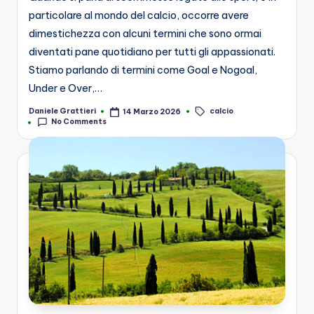
particolare al mondo del calcio, occorre avere
dimestichezza con alcuni termini che sono ormai
diventati pane quotidiano per tutti gli appassionati.
Stiamo parlando di termini come Goal e Nogoal,
Under e Over,…
calcio
Daniele Grattieri
14 Marzo 2026
Posted
Tags:
No Comments
by