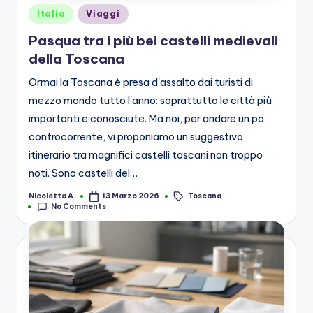
Posted
Italia
Viaggi
in
Pasqua tra i più bei castelli medievali
della Toscana
Ormai la Toscana è presa d'assalto dai turisti di
mezzo mondo tutto l'anno: soprattutto le città più
importanti e conosciute. Ma noi, per andare un po'
controcorrente, vi proponiamo un suggestivo
itinerario tra magnifici castelli toscani non troppo
noti. Sono castelli del…
Toscana
Nicoletta A.
13 Marzo 2026
Posted
Tags:
No Comments
by