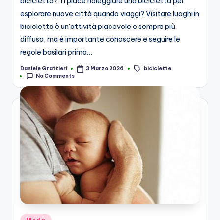
bicicletta? Ti piace noleggiare una bicicletta per
esplorare nuove città quando viaggi? Visitare luoghi in
bicicletta è un'attività piacevole e sempre più
diffusa, ma è importante conoscere e seguire le
regole basilari prima…
biciclette
Daniele Grattieri
3 Marzo 2026
Posted
Tags:
No Comments
by
Posted