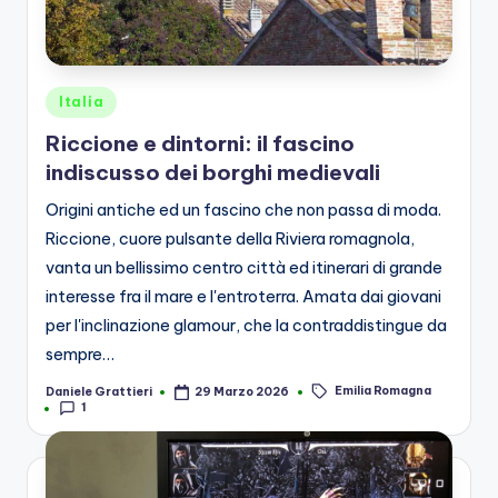
Posted
Italia
in
Riccione e dintorni: il fascino
indiscusso dei borghi medievali
Origini antiche ed un fascino che non passa di moda.
Riccione, cuore pulsante della Riviera romagnola,
vanta un bellissimo centro città ed itinerari di grande
interesse fra il mare e l'entroterra. Amata dai giovani
per l'inclinazione glamour, che la contraddistingue da
sempre…
Emilia Romagna
Daniele Grattieri
29 Marzo 2026
Posted
Tags:
1
by