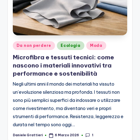
Posted
Da non perdere
Ecologia
Moda
in
Microfibra e tessuti tecnici: come
nascono i materiali innovativi tra
performance e sostenibilità
Negli ultimi anni il mondo dei materiali ha vissuto
un’evoluzione silenziosa ma profonda. I tessuti non
sono più semplici superfici da indossare o utilizzare
come rivestimento, ma diventano veri e propri
strumenti di performance. Resistenza, leggerezza e
durata nel tempo sono oggi…
1
Daniele Grattieri
6 Marzo 2026
Posted