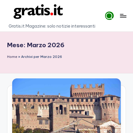
Skip
to
G
Gratis.it Magazine: solo notizie interessanti
content
r
Mese:
Marzo 2026
a
ti
Home
»
Archivi per Marzo 2026
s
.i
t