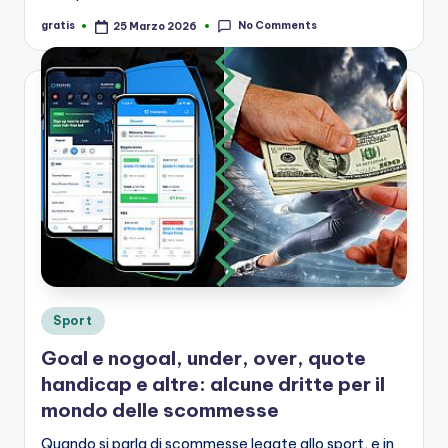
No Comments
gratis
25 Marzo 2026
Posted
by
Posted
Sport
in
Goal e nogoal, under, over, quote
handicap e altre: alcune dritte per il
mondo delle scommesse
Quando si parla di scommesse legate allo sport, e in