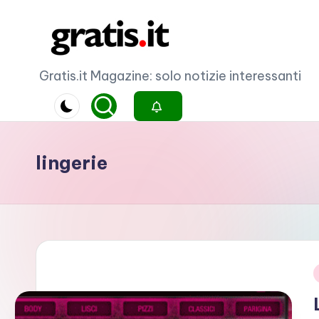
Skip
to
G
Gratis.it Magazine: solo notizie interessanti
content
r
a
lingerie
ti
s
.i
t
i