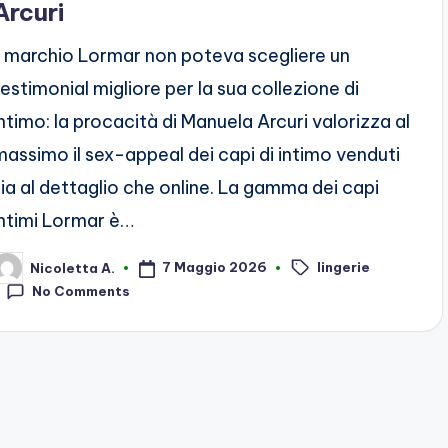
Arcuri
Il marchio Lormar non poteva scegliere un
testimonial migliore per la sua collezione di
intimo: la procacità di Manuela Arcuri valorizza al
massimo il sex-appeal dei capi di intimo venduti
sia al dettaglio che online. La gamma dei capi
intimi Lormar è…
lingerie
7 Maggio 2026
Nicoletta A.
osted
Tags:
y
No Comments