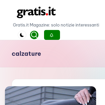
Skip
to
G
Gratis.it Magazine: solo notizie interessanti
content
r
a
calzature
ti
s
.i
t