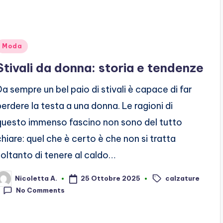
Posted
Moda
n
Stivali da donna: storia e tendenze
Da sempre un bel paio di stivali è capace di far
perdere la testa a una donna. Le ragioni di
questo immenso fascino non sono del tutto
chiare: quel che è certo è che non si tratta
soltanto di tenere al caldo…
calzature
25 Ottobre 2025
Nicoletta A.
osted
Tags:
y
No Comments