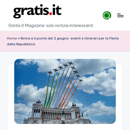
Skip
to
G
Gratis.it Magazine: solo notizie interessanti
content
r
Home
»
Roma e il ponte del 2 giugno: eventi e itinerari per la Festa
a
della Repubblica
ti
s
.i
t