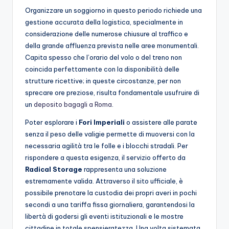
Organizzare un soggiorno in questo periodo richiede una
gestione accurata della logistica, specialmente in
considerazione delle numerose chiusure al traffico e
della grande affluenza prevista nelle aree monumentali.
Capita spesso che l’orario del volo o del treno non
coincida perfettamente con la disponibilità delle
strutture ricettive; in queste circostanze, per non
sprecare ore preziose, risulta fondamentale usufruire di
un
deposito bagagli a Roma
.
Poter esplorare i
Fori Imperiali
o assistere alle parate
senza il peso delle valigie permette di muoversi con la
necessaria agilità tra le folle e i blocchi stradali. Per
rispondere a questa esigenza, il servizio offerto da
Radical Storage
rappresenta una soluzione
estremamente valida. Attraverso il sito ufficiale, è
possibile prenotare la custodia dei propri averi in pochi
secondi a una tariffa fissa giornaliera, garantendosi la
libertà di godersi gli eventi istituzionali e le mostre
cittadine in totale spensieratezza. Una volta sistemata