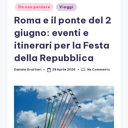
Posted
Da non perdere
Viaggi
in
Roma e il ponte del 2
giugno: eventi e
itinerari per la Festa
della Repubblica
No Comments
Daniele Grattieri
28 Aprile 2026
Posted
by