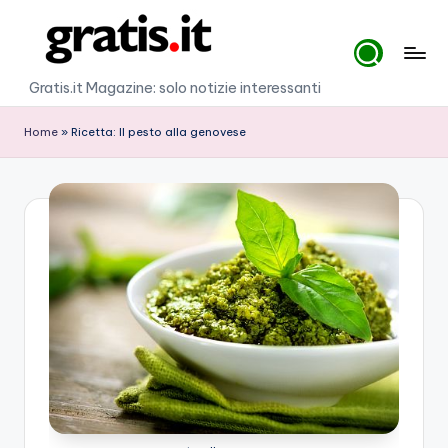
Skip
to
G
Gratis.it Magazine: solo notizie interessanti
content
r
Home
»
Ricetta: Il pesto alla genovese
a
ti
s
.i
t