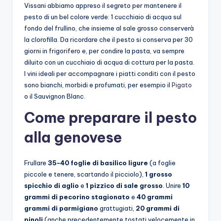
Vissani abbiamo appreso il segreto per mantenere il
pesto di un bel colore verde: 1 cucchiaio di acqua sul
fondo del frullino, che insieme al sale grosso conserverà
la clorofilla. Da ricordare che il pesto si conserva per 30
giorni in frigorifero e, per condire la pasta, va sempre
diluito con un cucchiaio di acqua di cottura per la pasta.
I vini ideali per accompagnare i piatti conditi con il pesto
sono bianchi, morbidi e profumati, per esempio il
Pigato
o il Sauvignon Blanc.
Come preparare il pesto
alla genovese
Frullare
35-40 foglie di basilico ligure
(a foglie
piccole e tenere, scartando il picciolo),
1 grosso
spicchio di aglio
e
1 pizzico di sale grosso
. Unire
10
grammi di pecorino stagionato
e
40 grammi
grammi di parmigiano
grattugiati,
20 grammi di
pinoli
(anche precedentemente tostati velocemente in