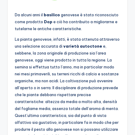
Da alcuni anni il
basilico
genovese è stato riconosciuto
come prodotto
Dop
e ciò ha contribuito a migliorarne e
tutelarne le antiche caratteristiche.
La pianta genovese, infatti, è stata ottenuta attraverso
una selezione accurata di
varietà autoctone
e,
sebbene, la zona originale di produzione sia l’area
genovese, oggi viene prodotto in tutta la regione. La
semina si effettua tutto l’anno, ma in particolar modo
nei mesi primaverili, su terreni ricchi di calcio e sostanze
organiche, ma non acidi. La coltivazione può avvenire
all’aperto o in serra. Il disciplinare di produzione prevede
che le piante debbano rispettare precise
caratteristiche: altezza da media a molto alta, densità
del fogliame media, assenza totale dell’aroma di menta.
Quest’ultima caratteristica, sia dal punto di vista
olfattivo sia gustativo, in particolare fa in modo che per
produrre il pesto alla genovese non si possano utilizzare