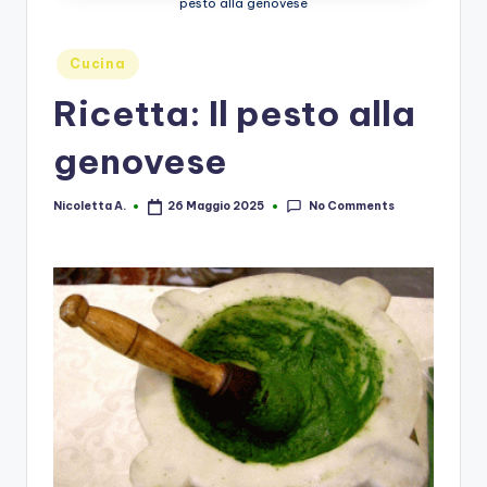
pesto alla genovese
Posted
Cucina
in
Ricetta: Il pesto alla
genovese
No Comments
Nicoletta A.
26 Maggio 2025
Posted
by