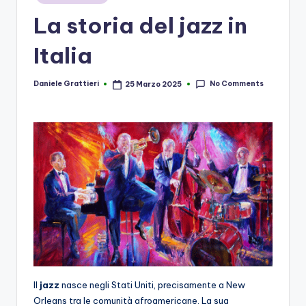
in
La storia del jazz in
Italia
No Comments
Daniele Grattieri
25 Marzo 2025
Posted
by
Il
jazz
nasce negli Stati Uniti, precisamente a New
Orleans tra le comunità afroamericane. La sua