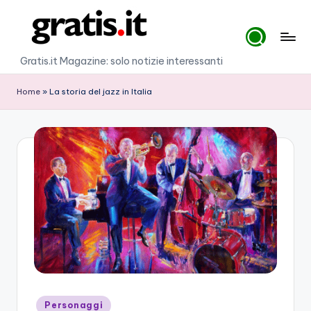
Skip
to
G
Gratis.it Magazine: solo notizie interessanti
content
r
Home
»
La storia del jazz in Italia
a
ti
s
.i
t
Posted
Personaggi