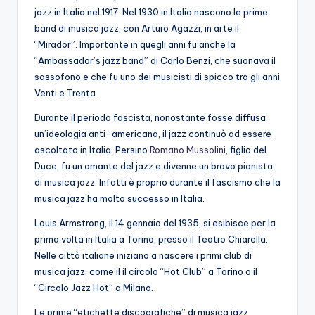
jazz in Italia nel 1917. Nel 1930 in Italia nascono le prime
band di musica jazz, con Arturo Agazzi, in arte il
“Mirador”. Importante in quegli anni fu anche la
“Ambassador’s jazz band” di Carlo Benzi, che suonava il
sassofono e che fu uno dei musicisti di spicco tra gli anni
Venti e Trenta.
Durante il periodo fascista, nonostante fosse diffusa
un’ideologia anti-americana, il jazz continuò ad essere
ascoltato in Italia. Persino
Romano Mussolini
, figlio del
Duce, fu un amante del jazz e divenne un bravo pianista
di musica jazz. Infatti è proprio durante il fascismo che la
musica jazz ha molto successo in Italia.
Louis Armstrong, il 14 gennaio del 1935, si esibisce per la
prima volta in Italia a Torino, presso il Teatro Chiarella.
Nelle città italiane iniziano a nascere i primi club di
musica jazz, come il il circolo “Hot Club” a Torino o il
“Circolo Jazz Hot” a Milano.
Le prime “etichette discografiche” di musica jazz