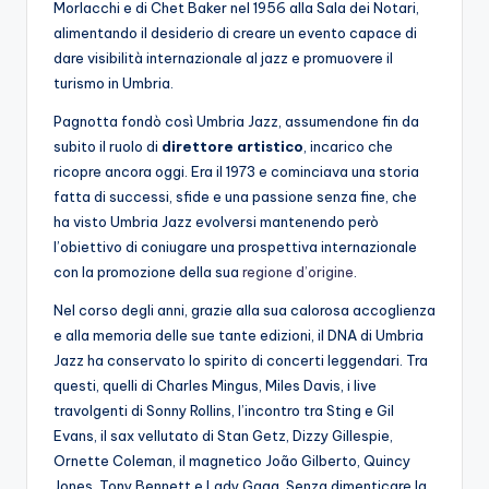
Morlacchi e di Chet Baker nel 1956 alla Sala dei Notari,
alimentando il desiderio di creare un evento capace di
dare visibilità internazionale al jazz e promuovere il
turismo in Umbria.
Pagnotta fondò così Umbria Jazz, assumendone fin da
subito il ruolo di
direttore artistico
, incarico che
ricopre ancora oggi. Era il 1973 e cominciava una storia
fatta di successi, sfide e una passione senza fine, che
ha visto Umbria Jazz evolversi mantenendo però
l’obiettivo di coniugare una prospettiva internazionale
con la promozione della sua
regione d’origine
.
Nel corso degli anni, grazie alla sua calorosa accoglienza
e alla memoria delle sue tante edizioni, il DNA di Umbria
Jazz ha conservato lo spirito di concerti leggendari. Tra
questi, quelli di Charles Mingus, Miles Davis, i live
travolgenti di Sonny Rollins, l’incontro tra Sting e Gil
Evans, il sax vellutato di Stan Getz, Dizzy Gillespie,
Ornette Coleman, il magnetico João Gilberto, Quincy
Jones, Tony Bennett e Lady Gaga. Senza dimenticare la