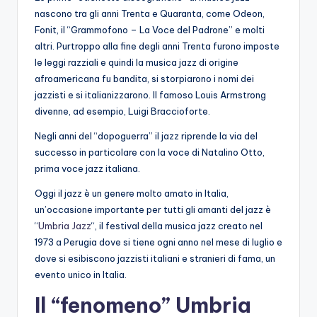
nascono tra gli anni Trenta e Quaranta, come Odeon,
Fonit, il “Grammofono – La Voce del Padrone” e molti
altri. Purtroppo alla fine degli anni Trenta furono imposte
le leggi razziali e quindi la musica jazz di origine
afroamericana fu bandita, si storpiarono i nomi dei
jazzisti e si italianizzarono. Il famoso Louis Armstrong
divenne, ad esempio, Luigi Braccioforte.
Negli anni del “dopoguerra” il jazz riprende la via del
successo in particolare con la voce di Natalino Otto,
prima voce jazz italiana.
Oggi il jazz è un genere molto amato in Italia,
un’occasione importante per tutti gli amanti del jazz è
“
Umbria Jazz
“, il festival della musica jazz creato nel
1973 a Perugia dove si tiene ogni anno nel mese di luglio e
dove si esibiscono jazzisti italiani e stranieri di fama, un
evento unico in Italia.
Il “fenomeno” Umbria