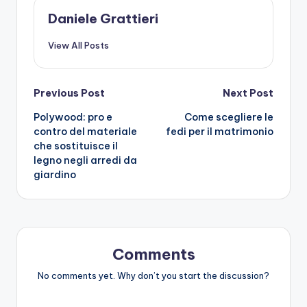
Daniele Grattieri
View All Posts
Post
Previous Post
Next Post
Polywood: pro e
Come scegliere le
navigation
contro del materiale
fedi per il matrimonio
che sostituisce il
legno negli arredi da
giardino
Comments
No comments yet. Why don’t you start the discussion?