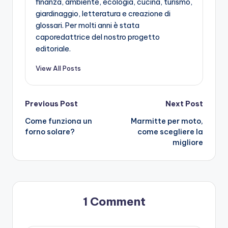
finanza, ambiente, ecologia, cucina, turismo,
giardinaggio, letteratura e creazione di
glossari. Per molti anni è stata
caporedattrice del nostro progetto
editoriale.
View All Posts
Post
Previous Post
Next Post
Come funziona un
Marmitte per moto,
navigation
forno solare?
come scegliere la
migliore
1 Comment