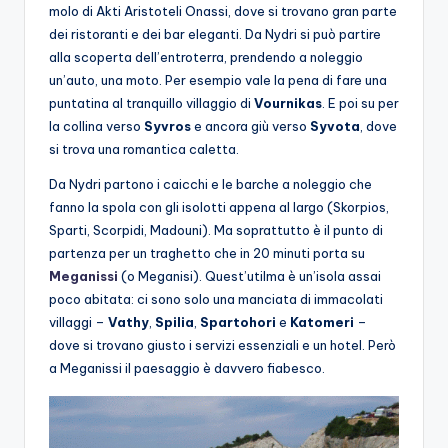
molo di Akti Aristoteli Onassi, dove si trovano gran parte
dei ristoranti e dei bar eleganti. Da Nydri si può partire
alla scoperta dell’entroterra, prendendo a noleggio
un’auto, una moto. Per esempio vale la pena di fare una
puntatina al tranquillo villaggio di
Vournikas
. E poi su per
la collina verso
Syvros
e ancora giù verso
Syvota
, dove
si trova una romantica caletta.
Da Nydri partono i caicchi e le barche a noleggio che
fanno la spola con gli isolotti appena al largo (Skorpios,
Sparti, Scorpidi, Madouni). Ma soprattutto è il punto di
partenza per un traghetto che in 20 minuti porta su
Meganissi
(o Meganisi). Quest’utilma è un’isola assai
poco abitata: ci sono solo una manciata di immacolati
villaggi –
Vathy
,
Spilia
,
Spartohori
e
Katomeri
–
dove si trovano giusto i servizi essenziali e un hotel. Però
a Meganissi il paesaggio è davvero fiabesco.