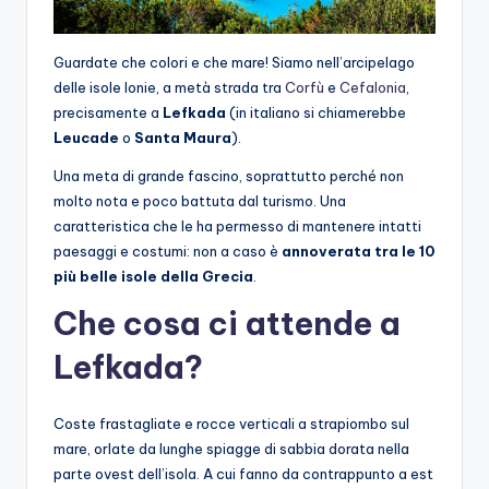
Guardate che colori e che mare! Siamo nell’arcipelago
delle isole Ionie, a metà strada tra
Corfù
e
Cefalonia
,
precisamente a
Lefkada
(in italiano si chiamerebbe
Leucade
o
Santa Maura
).
Una meta di grande fascino, soprattutto perché non
molto nota e poco battuta dal turismo. Una
caratteristica che le ha permesso di mantenere intatti
paesaggi e costumi: non a caso è
annoverata tra le 10
più belle isole della Grecia
.
Che cosa ci attende a
Lefkada?
Coste frastagliate e rocce verticali a strapiombo sul
mare, orlate da lunghe spiagge di sabbia dorata nella
parte ovest dell’isola. A cui fanno da contrappunto a est