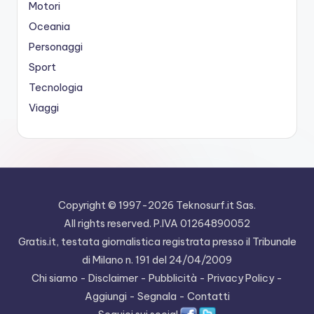
Motori
Oceania
Personaggi
Sport
Tecnologia
Viaggi
Copyright © 1997-2026
Teknosurf.it Sas
.
All rights reserved. P.IVA 01264890052
Gratis.it, testata giornalistica registrata presso il Tribunale
di Milano n. 191 del 24/04/2009
Chi siamo
-
Disclaimer
-
Pubblicità
-
Privacy Policy
-
Aggiungi
-
Segnala
-
Contatti