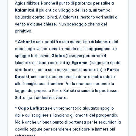
Agios Nikitas è anche il punto di partenza per salire a
Kalamitsi
, il più antico villaggio dell’isola, un tempo
baluardo contro i pirati. A Kalamitsi restano vari mulini a
vento e alcune chiese, in un paesaggio che ha del
primitivo.
*
Athani
è una località a una quarantina di kilometri dal
capoluogo. Un po’ remota, ma da qui si raggiungono tre
spiagge bellissime:
Gialos
(bisogna percorrere 4
kilometri di strada asfaltata),
Egremni
(lungo una ripida
strada in discesa solo parzialmente asfaltata) e
Porto
Katsiki
, uno spettacolare arenile dorato molto adatto
alle famiglie con i bambini. Per la cronaca, secondo la
leggenda, proprio a Porto Katsiki si suicidò la poetessa
Saffo, gettandosi nel vuoto.
*
Capo Lefkatas
è un promontorio alquanto spoglio
dalle cui scogliere si lanciano gli amanti del parapendio.
Ma è anche un buon punto di partenza per le escursioni a
cavallo oppure per scendere e praticare le immersioni