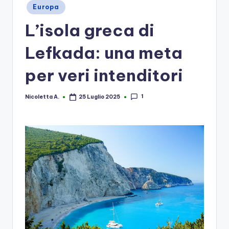
Posted
Europa
in
L’isola greca di
Lefkada: una meta
per veri intenditori
1
Nicoletta A.
25 Luglio 2025
Posted
by