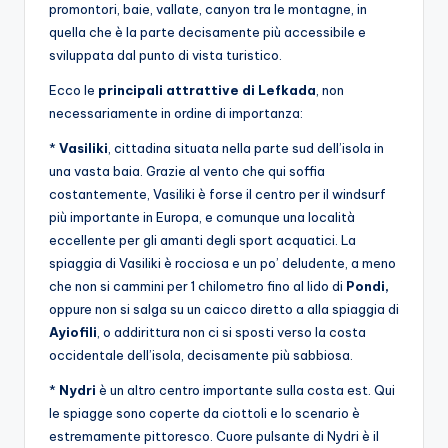
promontori, baie, vallate, canyon tra le montagne, in
quella che è la parte decisamente più accessibile e
sviluppata dal punto di vista turistico.
Ecco le
principali attrattive di Lefkada
, non
necessariamente in ordine di importanza:
*
Vasiliki
, cittadina situata nella parte sud dell’isola in
una vasta baia. Grazie al vento che qui soffia
costantemente, Vasiliki è forse il centro per il windsurf
più importante in Europa, e comunque una località
eccellente per gli amanti degli sport acquatici. La
spiaggia di Vasiliki è rocciosa e un po’ deludente, a meno
che non si cammini per 1 chilometro fino al lido di
Pondi,
oppure non si salga su un caicco diretto a alla spiaggia di
Ayiofili
, o addirittura non ci si sposti verso la costa
occidentale dell’isola, decisamente più sabbiosa.
*
Nydri
è un altro centro importante sulla costa est. Qui
le spiagge sono coperte da ciottoli e lo scenario è
estremamente pittoresco. Cuore pulsante di Nydri è il