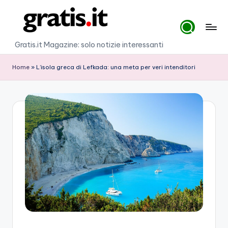
Skip
to
G
Gratis.it Magazine: solo notizie interessanti
content
r
Home
»
L’isola greca di Lefkada: una meta per veri intenditori
a
ti
s
.i
t