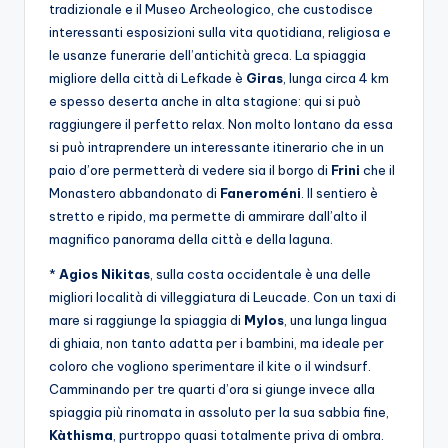
tradizionale e il Museo Archeologico, che custodisce
interessanti esposizioni sulla vita quotidiana, religiosa e
le usanze funerarie dell’antichità greca. La spiaggia
migliore della città di Lefkade è
Giras
, lunga circa 4 km
e spesso deserta anche in alta stagione: qui si può
raggiungere il perfetto relax. Non molto lontano da essa
si può intraprendere un interessante itinerario che in un
paio d’ore permetterà di vedere sia il borgo di
Frini
che il
Monastero abbandonato di
Faneroméni
. Il sentiero è
stretto e ripido, ma permette di ammirare dall’alto il
magnifico panorama della città e della laguna.
*
Agios Nikitas
, sulla costa occidentale è una delle
migliori località di villeggiatura di Leucade. Con un taxi di
mare si raggiunge la spiaggia di
Mylos
, una lunga lingua
di ghiaia, non tanto adatta per i bambini, ma ideale per
coloro che vogliono sperimentare il kite o il windsurf.
Camminando per tre quarti d’ora si giunge invece alla
spiaggia più rinomata in assoluto per la sua sabbia fine,
Kàthisma
, purtroppo quasi totalmente priva di ombra.