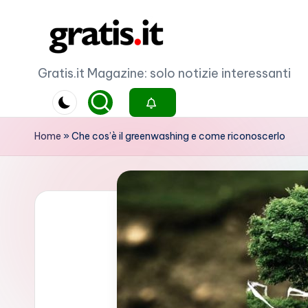
Skip
to
G
Gratis.it Magazine: solo notizie interessanti
content
r
a
Home
»
Che cos’è il greenwashing e come riconoscerlo
ti
s
.i
t