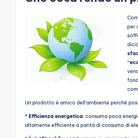
Come
per 
soff
dic
sfac
“ec
vend
fond
com
Un prodotto è amico dell’ambiente perché possi
*
Efficienza energetica
: consuma poca energia 
altamente efficiente a parità di consumo di ele