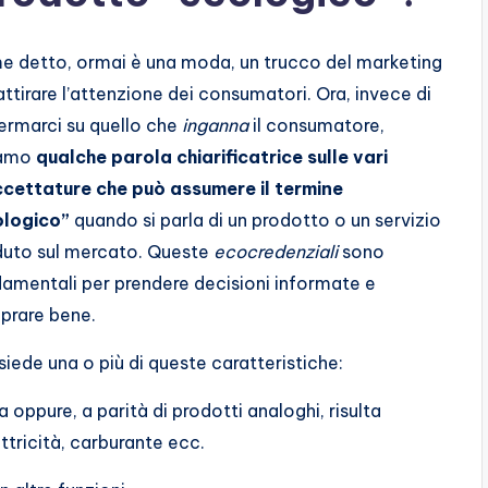
 detto, ormai è una moda, un trucco del marketing
attirare l’attenzione dei consumatori. Ora, invece di
ermarci su quello che
inganna
il consumatore,
iamo
qualche parola chiarificatrice sulle vari
cettature che può assumere il termine
ologico”
quando si parla di un prodotto o un servizio
uto sul mercato. Queste
ecocredenziali
sono
amentali per prendere decisioni informate e
prare bene.
ede una o più di queste caratteristiche:
oppure, a parità di prodotti analoghi, risulta
ttricità, carburante ecc.