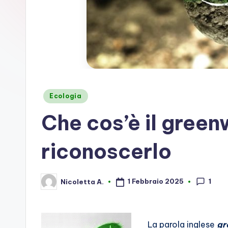
Posted
Ecologia
in
Che cos’è il gree
riconoscerlo
1
1 Febbraio 2025
Nicoletta A.
Posted
by
La parola inglese
gr