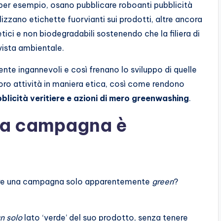
 per esempio, osano pubblicare roboanti pubblicità
lizzano etichette fuorvianti sui prodotti, altre ancora
ici e non biodegradabili sostenendo che la filiera di
vista ambientale.
te ingannevoli e così frenano lo sviluppo di quelle
oro attività in maniera etica, così come rendono
bblicità veritiere e azioni di mero greenwashing
.
na campagna è
erare una campagna solo apparentemente
green
?
n solo
lato ‘verde’ del suo prodotto, senza tenere