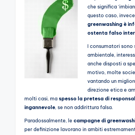
che significa ‘imbian
questo caso, invece 
greenwashing è inf
ostenta falso inte
I consumatori sono 
ambientale, interessa
anche disposti a spen
motivo, molte societ
vantando un migliora
direzione etica e am
molti casi, ma
spesso la pretesa di responsab
ingannevole
, se non addirittura falsa.
Paradossalmente, le
campagne di greenwash
per definizione lavorano in ambiti estremament