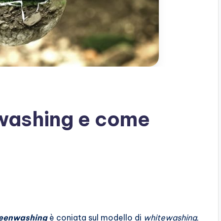
nwashing e come
eenwashing
è coniata sul modello di
whitewashing
,