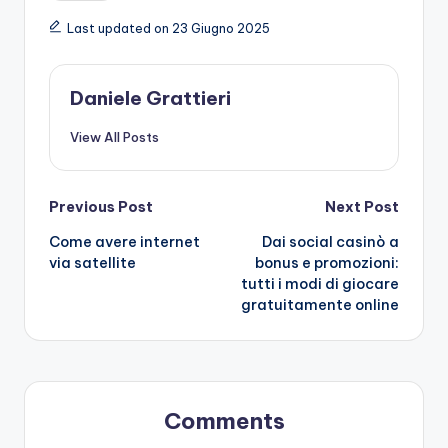
Last updated on 23 Giugno 2025
Daniele Grattieri
View All Posts
Post
Previous Post
Next Post
Come avere internet
Dai social casinò a
navigation
via satellite
bonus e promozioni:
tutti i modi di giocare
gratuitamente online
Comments