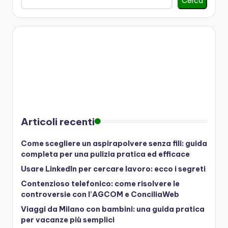
Cerca
Articoli recenti
Come scegliere un aspirapolvere senza fili: guida
completa per una pulizia pratica ed efficace
Usare LinkedIn per cercare lavoro: ecco i segreti
Contenzioso telefonico: come risolvere le
controversie con l’AGCOM e ConciliaWeb
Viaggi da Milano con bambini: una guida pratica
per vacanze più semplici