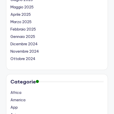
Maggio 2025
Aprile 2025
Marzo 2025
Febbraio 2025
Gennaio 2025
Dicembre 2024
Novembre 2024
Ottobre 2024
Categorie
Africa
America
App