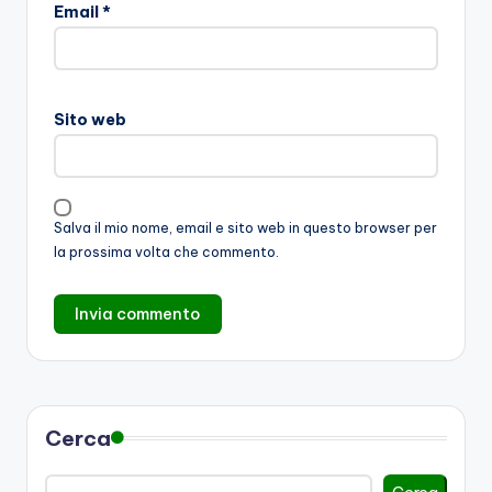
Email
*
Sito web
Salva il mio nome, email e sito web in questo browser per
la prossima volta che commento.
Cerca