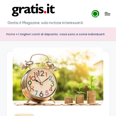
Skip
to
G
Gratis.it Magazine: solo notizie interessanti
content
r
Home
»
I migliori conti di deposito: cosa sono e come individuarli
a
ti
s
.i
t