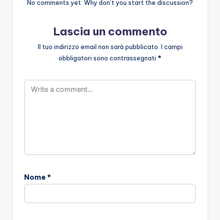
No comments yet. Why don’t you start the discussion?
Lascia un commento
Il tuo indirizzo email non sarà pubblicato.
I campi
obbligatori sono contrassegnati
*
Nome
*