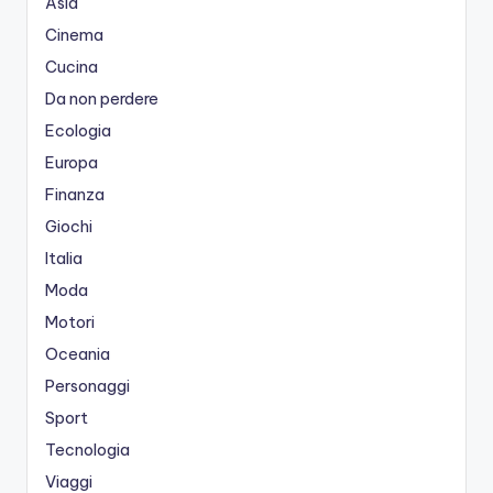
Asia
Cinema
Cucina
Da non perdere
Ecologia
Europa
Finanza
Giochi
Italia
Moda
Motori
Oceania
Personaggi
Sport
Tecnologia
Viaggi