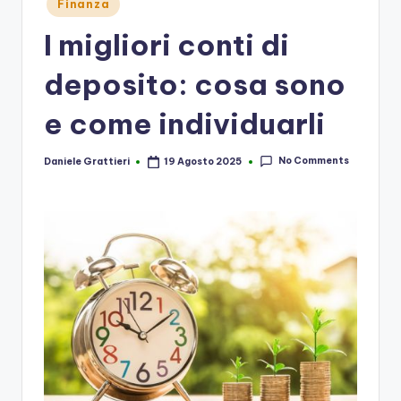
Posted
Finanza
in
I migliori conti di
deposito: cosa sono
e come individuarli
No Comments
Daniele Grattieri
19 Agosto 2025
Posted
by