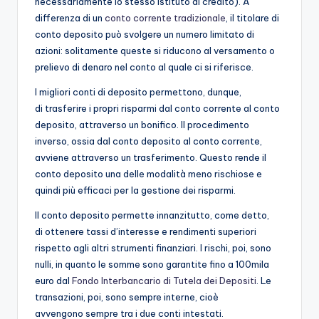
necessariamente lo stesso istituto di credito). A
differenza di un
conto corrente tradizionale
, il titolare di
conto deposito può svolgere un numero limitato di
azioni: solitamente queste si riducono al versamento o
prelievo di denaro nel conto al quale ci si riferisce.
I migliori conti di deposito permettono, dunque,
di trasferire i propri risparmi dal conto corrente al conto
deposito, attraverso un bonifico. Il procedimento
inverso, ossia dal conto deposito al conto corrente,
avviene attraverso un trasferimento. Questo rende il
conto deposito una delle modalità meno rischiose e
quindi più efficaci per la gestione dei risparmi.
Il conto deposito permette innanzitutto, come detto,
di ottenere tassi d’interesse e rendimenti superiori
rispetto agli altri strumenti finanziari. I rischi, poi, sono
nulli, in quanto le somme sono garantite fino a 100mila
euro dal
Fondo Interbancario di Tutela dei Depositi
. Le
transazioni, poi, sono sempre interne, cioè
avvengono sempre tra i due conti intestati.