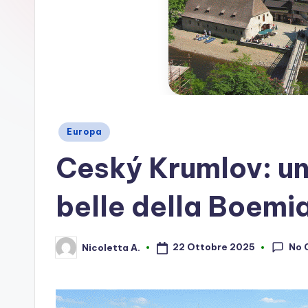
Posted
Europa
in
Ceský Krumlov: una
belle della Boemi
No 
22 Ottobre 2025
Nicoletta A.
Posted
by