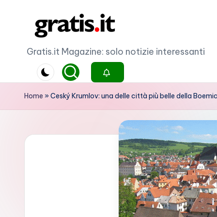
Skip
to
G
Gratis.it Magazine: solo notizie interessanti
content
r
a
Home
»
Ceský Krumlov: una delle città più belle della Boemi
ti
s
.i
t