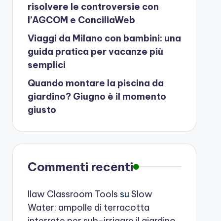
risolvere le controversie con
l’AGCOM e ConciliaWeb
Viaggi da Milano con bambini: una
guida pratica per vacanze più
semplici
Quando montare la piscina da
giardino? Giugno è il momento
giusto
Commenti recenti
Ilaw Classroom Tools
su
Slow
Water: ampolle di terracotta
interrate per sub-irrigare il giardino