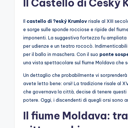
Il Castello di Ceský
Il
castello di ?eský Krumlov
risale al XIII seco
e sorge sulle sponde rocciose e ripide del fium
imponenti. La suggestiva fortezza fu ampliata n
per udienze e un teatro rococò. Indimenticabili pe
per il ballo in maschera. Con il suo
ponte sosp
una vista spettacolare sul fiume Moldava che 
Un dettaglio che probabilmente vi sorprenderà è 
avete letto bene: orsi! La tradizione risale al 
che governava la città, decise di tenere quest
potere. Oggi, i discendenti di quegli orsi sono 
Il fiume Moldava: tr