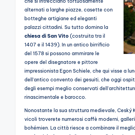
che si intrecciano tortuosamente
alternati a larghe piazze, casette con
botteghe artigiane ed eleganti
palazzi cittadini. Su tutto domina la
chiesa di San Vito
(costruita tra il
1407 e il 1439). In un antico birrificio
del 1578 si possono ammirare le
opere del disegnatore e pittore
impressionista Egon Schiele, che qui visse a lu
dell’antico convento dei gesuiti, che oggi ospi
degli esempi meglio conservati dell’architettur
rinascimentale e barocco.
Nonostante la sua struttura medievale, Ceský Kr
vicoli troverete numerosi caffè moderni, galle
bohémien. La città riesce a combinare il megli