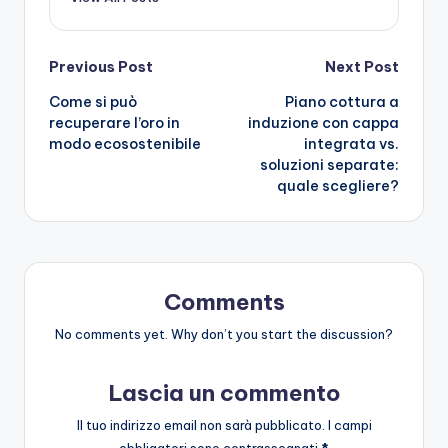
Post
Previous Post
Next Post
Come si può
Piano cottura a
navigation
recuperare l’oro in
induzione con cappa
modo ecosostenibile
integrata vs.
soluzioni separate:
quale scegliere?
Comments
No comments yet. Why don’t you start the discussion?
Lascia un commento
Il tuo indirizzo email non sarà pubblicato.
I campi
obbligatori sono contrassegnati
*