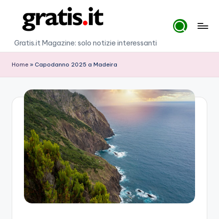
Skip
to
G
Gratis.it Magazine: solo notizie interessanti
content
r
Home
»
Capodanno 2025 a Madeira
a
ti
s
.i
t