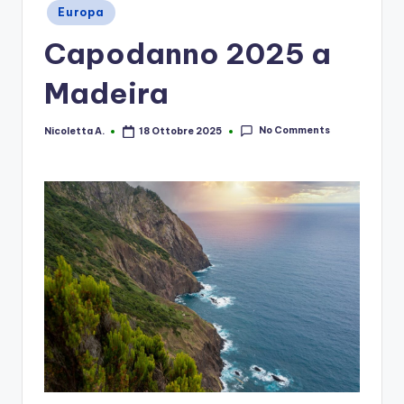
Posted
Europa
in
Capodanno 2025 a
Madeira
No Comments
Nicoletta A.
18 Ottobre 2025
Posted
by