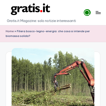
Skip
to
G
Gratis.it Magazine: solo notizie interessanti
content
r
Home
»
Filiera bosco-legno-energia: che cosa si intende per
a
biomassa solida?
ti
s
.i
t