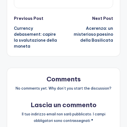
Post
Previous Post
Next Post
Currency
Acerenza: un
navigation
debasement: capire
misterioso paesino
la svalutazione della
della Basilicata
moneta
Comments
No comments yet. Why don’t you start the discussion?
Lascia un commento
Il tuo indirizzo email non sarà pubblicato.
I campi
obbligatori sono contrassegnati
*