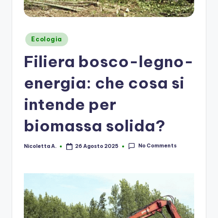
Posted
Ecologia
in
Filiera bosco-legno-
energia: che cosa si
intende per
biomassa solida?
No Comments
Nicoletta A.
26 Agosto 2025
Posted
by