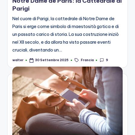
Notre Dame de Paris: la Cattedrale di
Parigi
Nel cuore di Parigi, la cattedrale di Notre Dame de
Paris si erge come simbolo di maestosità gotica e di
un passato carico di storia. La sua costruzione iniziò
nel XII secolo, e da allora ha visto passare eventi
cruciali, diventando un…
Tags:
Francia
9
walter
30 Settembre 2025
Posted
by