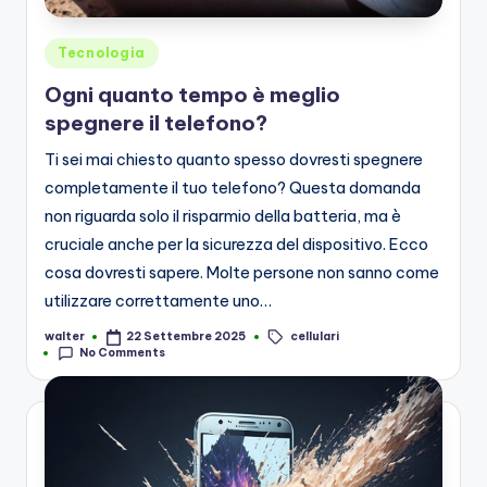
Posted
Tecnologia
in
Ogni quanto tempo è meglio
spegnere il telefono?
Ti sei mai chiesto quanto spesso dovresti spegnere
completamente il tuo telefono? Questa domanda
non riguarda solo il risparmio della batteria, ma è
cruciale anche per la sicurezza del dispositivo. Ecco
cosa dovresti sapere. Molte persone non sanno come
utilizzare correttamente uno…
cellulari
walter
22 Settembre 2025
Posted
Tags:
No Comments
by