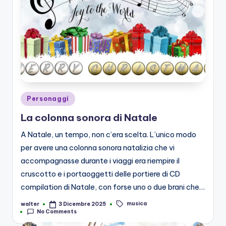
Posted
Personaggi
in
La colonna sonora di Natale
A Natale, un tempo, non c’era scelta. L’unico modo
per avere una colonna sonora natalizia che vi
accompagnasse durante i viaggi era riempire il
cruscotto e i portaoggetti delle portiere di CD
compilation di Natale, con forse uno o due brani che…
musica
walter
3 Dicembre 2025
Posted
Tags:
No Comments
by