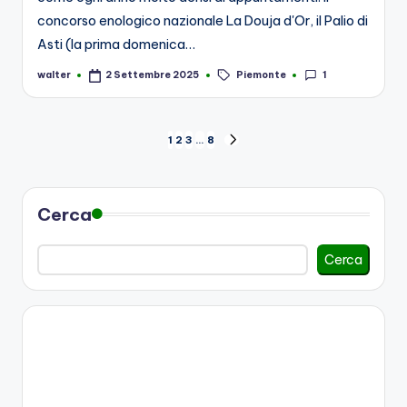
concorso enologico nazionale La Douja d'Or, il Palio di
Asti (la prima domenica…
Tags:
Piemonte
1
walter
2 Settembre 2025
Posted
by
Paginazione
1
2
3
…
8
NEXT
PAGE
degli
articoli
Cerca
Cerca