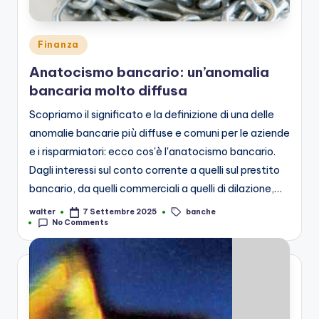
Posted
Finanza
in
Anatocismo bancario: un’anomalia
bancaria molto diffusa
Scopriamo il significato e la definizione di una delle
anomalie bancarie più diffuse e comuni per le aziende
e i risparmiatori: ecco cos'è l'anatocismo bancario.
Dagli interessi sul conto corrente a quelli sul prestito
bancario, da quelli commerciali a quelli di dilazione,…
banche
walter
7 Settembre 2025
Posted
Tags:
No Comments
by