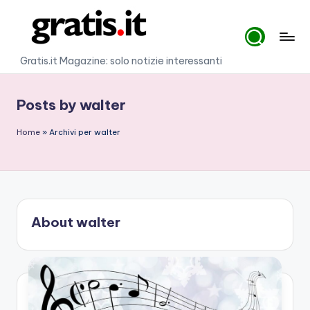
Skip
to
G
Gratis.it Magazine: solo notizie interessanti
content
r
Posts by walter
a
ti
Home
»
Archivi per walter
s
.i
t
About walter