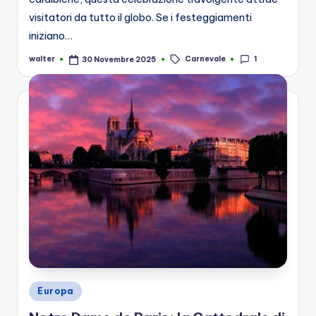
visitatori da tutto il globo. Se i festeggiamenti
iniziano…
Tags:
Carnevale
1
walter
30 Novembre 2025
Posted
by
Posted
Europa
in