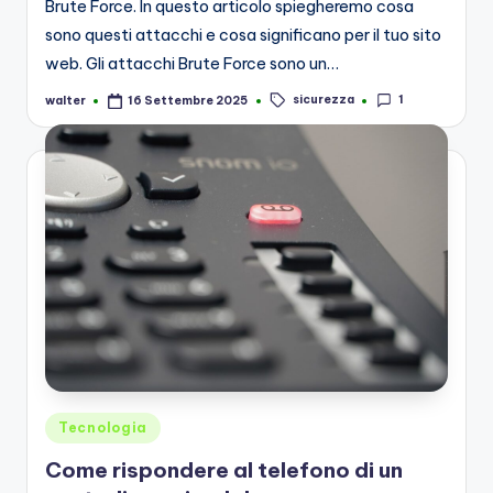
Brute Force. In questo articolo spiegheremo cosa
sono questi attacchi e cosa significano per il tuo sito
web. Gli attacchi Brute Force sono un…
Tags:
sicurezza
1
walter
16 Settembre 2025
Posted
by
Posted
Tecnologia
in
Come rispondere al telefono di un