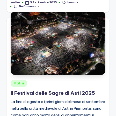
banche
walter
3 Settembre 2025
Posted
Tags:
No Comments
by
Posted
Italia
in
Il Festival delle Sagre di Asti 2025
La fine di agosto e i primi giorni del mese di settembre
nella bella città medievale di Asti in Piemonte, sono
come ogni anno molto densi di appuntamenti: il