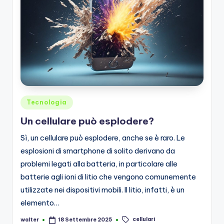
Posted
Tecnologia
in
Un cellulare può esplodere?
Sì, un cellulare può esplodere, anche se è raro. Le
esplosioni di smartphone di solito derivano da
problemi legati alla batteria, in particolare alle
batterie agli ioni di litio che vengono comunemente
utilizzate nei dispositivi mobili. Il litio, infatti, è un
elemento…
cellulari
walter
18 Settembre 2025
Posted
Tags: