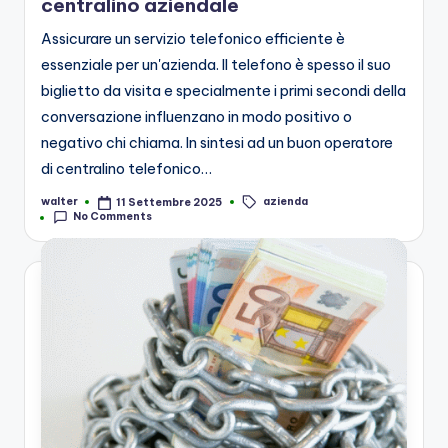
centralino aziendale
Assicurare un servizio telefonico efficiente è
essenziale per un'azienda. Il telefono è spesso il suo
biglietto da visita e specialmente i primi secondi della
conversazione influenzano in modo positivo o
negativo chi chiama. In sintesi ad un buon operatore
di centralino telefonico…
azienda
walter
11 Settembre 2025
Posted
Tags:
No Comments
by