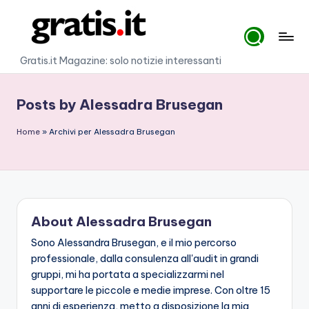
Skip
to
G
Gratis.it Magazine: solo notizie interessanti
content
r
Posts by Alessadra Brusegan
a
ti
Home
»
Archivi per Alessadra Brusegan
s
.i
t
About Alessadra Brusegan
Sono Alessandra Brusegan, e il mio percorso
professionale, dalla consulenza all'audit in grandi
gruppi, mi ha portata a specializzarmi nel
supportare le piccole e medie imprese. Con oltre 15
anni di esperienza, metto a disposizione la mia