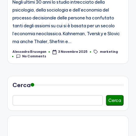
Negli ultimi 30 anni lo studio intrecciato della
psicologia, della sociologia e dell’economia del
processo decisionale delle persone ha confutato
tanti degli assiomi su cui si è basata per un secolo
l’economia neoclassica. Kahneman, Tversky e Slovic
ma anche Thaler, Shefrin e…
marketing
Alessadra Brusegan
3 Novembre 2025
Posted
Tags:
No Comments
by
Cerca
Cerca