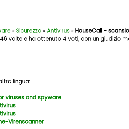
ware
»
Sicurezza
»
Antivirus
»
HouseCall - scansio
546 volte e ha ottenuto
4
voti, con un giudizio m
ltra lingua:
or viruses and spyware
ivirus
ivirus
ine-Virenscanner