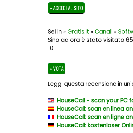
» ACCEDI AL SITO
Sei in »
Gratis.it
»
Canali
»
Soft
Sino ad ora è stato visitato 6
10
.
» VOTA
Leggi questa recensione in un'a
HouseCall - scan your PC f
HouseCall: scan en linea ant
HouseCall: scan en ligne ant
HouseCall: kostenloser Onl