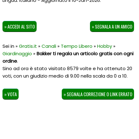
Lingua: Italiano - Aggiornato il 10-Jan-2026.
» ACCEDI AL SITO
» SEGNALA A UN AMICO
Sei in »
Gratis.it
»
Canali
»
Tempo Libero
»
Hobby
»
Giardinaggio
»
Bakker ti regala un articolo gratis con ogni
ordine
.
Sino ad ora è stato visitato 8579 volte e ha ottenuto
20
voti, con un giudizio medio di
9.00
nella scala da
0
a
10
.
» VOTA
» SEGNALA CORREZIONE O LINK ERRATO