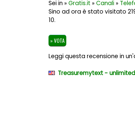
Sei in »
Gratis.it
»
Canali
»
Telef
Sino ad ora è stato visitato 2
10
.
» VOTA
Leggi questa recensione in un'a
Treasuremytext - unlimite