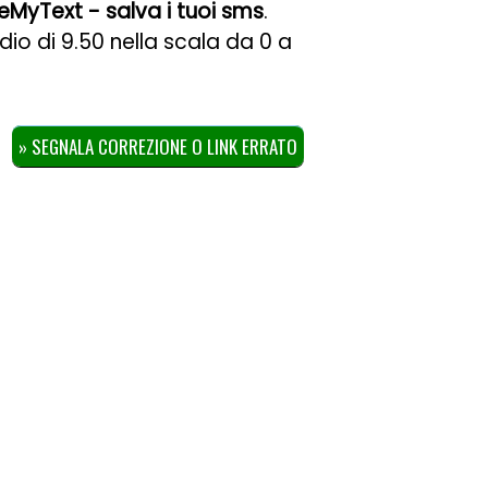
eMyText - salva i tuoi sms
.
dio di
9.50
nella scala da
0
a
» SEGNALA CORREZIONE O LINK ERRATO