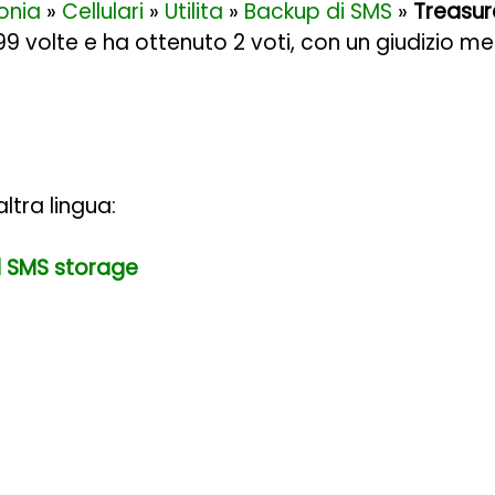
onia
»
Cellulari
»
Utilita
»
Backup di SMS
»
Treasur
199 volte e ha ottenuto
2
voti, con un giudizio me
ltra lingua:
d SMS storage