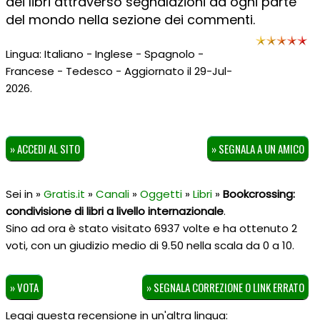
dei libri attraverso segnalazioni da ogni parte
del mondo nella sezione dei commenti.
Lingua: Italiano - Inglese - Spagnolo -
Francese - Tedesco - Aggiornato il 29-Jul-
2026.
» ACCEDI AL SITO
» SEGNALA A UN AMICO
Sei in »
Gratis.it
»
Canali
»
Oggetti
»
Libri
»
Bookcrossing:
condivisione di libri a livello internazionale
.
Sino ad ora è stato visitato 6937 volte e ha ottenuto
2
voti, con un giudizio medio di
9.50
nella scala da
0
a
10
.
» VOTA
» SEGNALA CORREZIONE O LINK ERRATO
Leggi questa recensione in un'altra lingua: