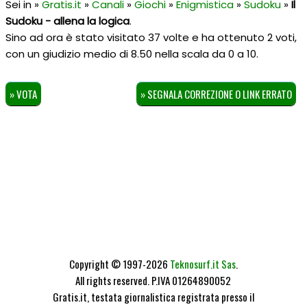
Sei in »
Gratis.it
»
Canali
»
Giochi
»
Enigmistica
»
Sudoku
»
Il
Sudoku - allena la logica
.
Sino ad ora è stato visitato 37 volte e ha ottenuto
2
voti,
con un giudizio medio di
8.50
nella scala da
0
a
10
.
» VOTA
» SEGNALA CORREZIONE O LINK ERRATO
Copyright © 1997-2026
Teknosurf.it Sas
.
All rights reserved. P.IVA 01264890052
Gratis.it, testata giornalistica registrata presso il