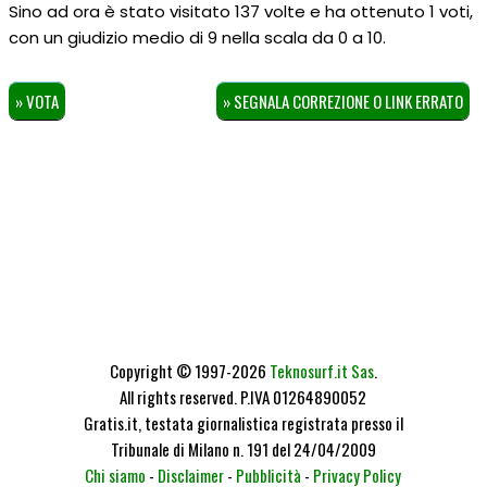
Sino ad ora è stato visitato 137 volte e ha ottenuto
1
voti,
con un giudizio medio di
9
nella scala da
0
a
10
.
» VOTA
» SEGNALA CORREZIONE O LINK ERRATO
Copyright © 1997-2026
Teknosurf.it Sas
.
All rights reserved. P.IVA 01264890052
Gratis.it, testata giornalistica registrata presso il
Tribunale di Milano n. 191 del 24/04/2009
Chi siamo
-
Disclaimer
-
Pubblicità
-
Privacy Policy