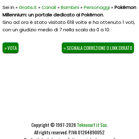
Sei in »
Gratis.it
»
Canali
»
Bambini
»
Personaggi
»
Pokémon
Millennium: un portale dedicato ai Pokémon
.
Sino ad ora è stato visitato 618 volte e ha ottenuto
1
voti,
con un giudizio medio di
7
nella scala da
0
a
10
.
» VOTA
» SEGNALA CORREZIONE O LINK ERRATO
Copyright © 1997-2026
Teknosurf.it Sas
.
All rights reserved. P.IVA 01264890052