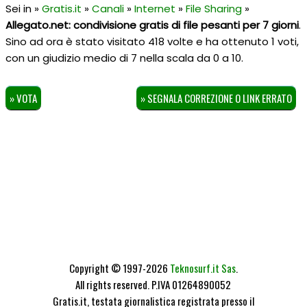
Sei in »
Gratis.it
»
Canali
»
Internet
»
File Sharing
»
Allegato.net: condivisione gratis di file pesanti per 7 giorni
.
Sino ad ora è stato visitato 418 volte e ha ottenuto
1
voti,
con un giudizio medio di
7
nella scala da
0
a
10
.
» VOTA
» SEGNALA CORREZIONE O LINK ERRATO
Copyright © 1997-2026
Teknosurf.it Sas
.
All rights reserved. P.IVA 01264890052
Gratis.it, testata giornalistica registrata presso il