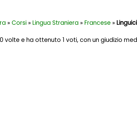
ra
»
Corsi
»
Lingua Straniera
»
Francese
»
Linguic
30 volte e ha ottenuto
1
voti, con un giudizio med