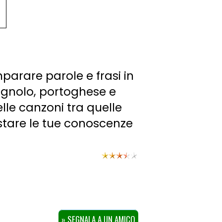
parare parole e frasi in
pagnolo, portoghese e
delle canzoni tra quelle
estare le tue conoscenze
» SEGNALA A UN AMICO