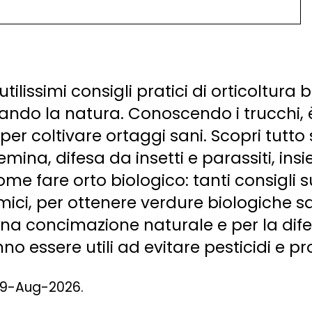
utilissimi consigli pratici di orticoltura b
tando la natura. Conoscendo i trucchi, è 
i per coltivare ortaggi sani. Scopri tutt
mina, difesa da insetti e parassiti, ins
ome fare orto biologico: tanti consigli s
mici, per ottenere verdure biologiche s
na concimazione naturale e per la difes
o essere utili ad evitare pesticidi e pro
l 9-Aug-2026.