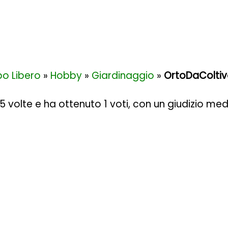
o Libero
»
Hobby
»
Giardinaggio
»
OrtoDaColtiva
05 volte e ha ottenuto
1
voti, con un giudizio med