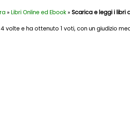
ra
»
Libri Online ed Ebook
»
Scarica e leggi i libr
014 volte e ha ottenuto
1
voti, con un giudizio me