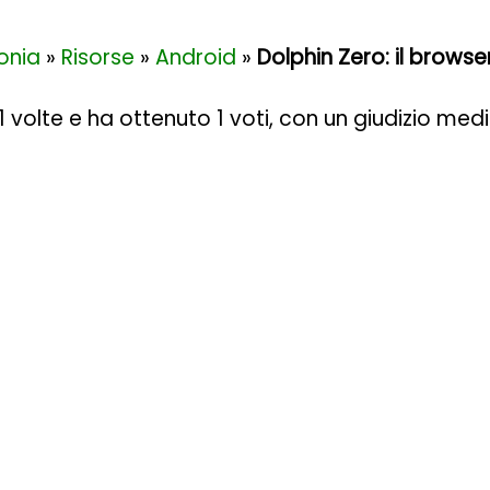
onia
»
Risorse
»
Android
»
Dolphin Zero: il browse
31 volte e ha ottenuto
1
voti, con un giudizio med