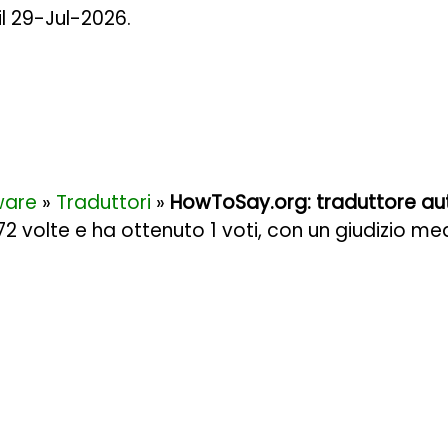
il 29-Jul-2026.
ware
»
Traduttori
»
HowToSay.org: traduttore aut
072 volte e ha ottenuto
1
voti, con un giudizio me