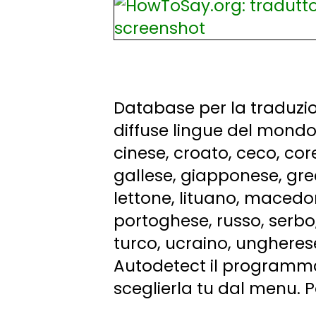
Database per la traduzio
diffuse lingue del mondo
cinese, croato, ceco, cor
gallese, giapponese, greco
lettone, lituano, macedo
portoghese, russo, serbo,
turco, ucraino, ungherese,
Autodetect il programma 
sceglierla tu dal menu. Po