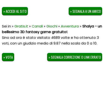
» ACCEDI AL SITO
» SEGNALA A UN AMICO
Sei in »
Gratis.it
»
Canali
»
Giochi
»
Avventura
»
Shaiya - un
bellissimo 3D fantasy game gratuito!
.
Sino ad ora è stato visitato 4689 volte e ha ottenuto
3
voti, con un giudizio medio di
9.87
nella scala da
0
a
10
.
» VOTA
» SEGNALA CORREZIONE O LINK ERRATO