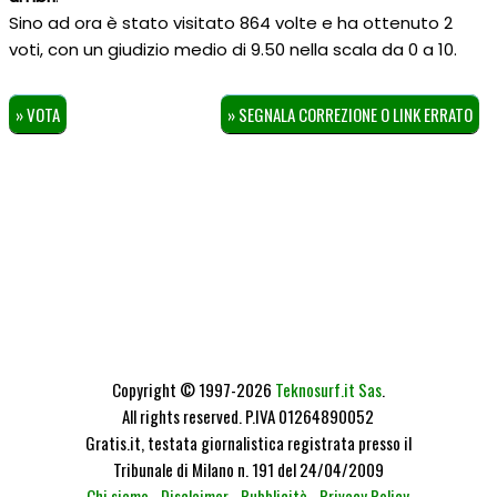
Sino ad ora è stato visitato 864 volte e ha ottenuto
2
voti, con un giudizio medio di
9.50
nella scala da
0
a
10
.
» VOTA
» SEGNALA CORREZIONE O LINK ERRATO
Copyright © 1997-2026
Teknosurf.it Sas
.
All rights reserved. P.IVA 01264890052
Gratis.it, testata giornalistica registrata presso il
Tribunale di Milano n. 191 del 24/04/2009
Chi siamo
-
Disclaimer
-
Pubblicità
-
Privacy Policy