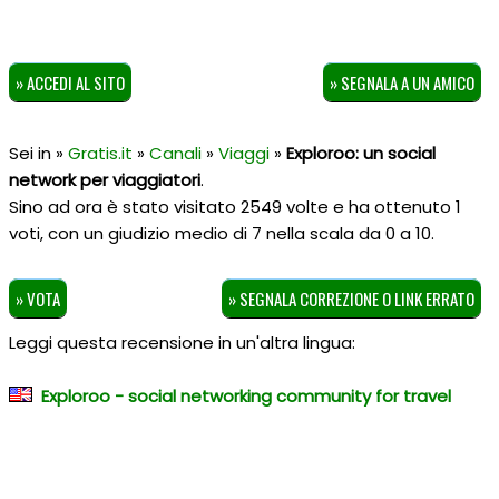
» ACCEDI AL SITO
» SEGNALA A UN AMICO
Sei in »
Gratis.it
»
Canali
»
Viaggi
»
Exploroo: un social
network per viaggiatori
.
Sino ad ora è stato visitato 2549 volte e ha ottenuto
1
voti, con un giudizio medio di
7
nella scala da
0
a
10
.
» VOTA
» SEGNALA CORREZIONE O LINK ERRATO
Leggi questa recensione in un'altra lingua:
Exploroo - social networking community for travel