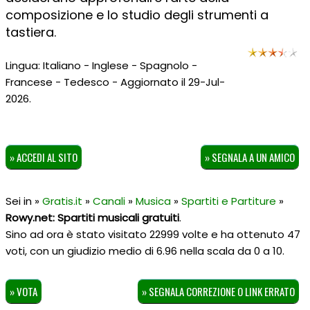
composizione e lo studio degli strumenti a
tastiera.
Lingua: Italiano - Inglese - Spagnolo -
Francese - Tedesco - Aggiornato il 29-Jul-
2026.
» ACCEDI AL SITO
» SEGNALA A UN AMICO
Sei in »
Gratis.it
»
Canali
»
Musica
»
Spartiti e Partiture
»
Rowy.net: Spartiti musicali gratuiti
.
Sino ad ora è stato visitato 22999 volte e ha ottenuto
47
voti, con un giudizio medio di
6.96
nella scala da
0
a
10
.
» VOTA
» SEGNALA CORREZIONE O LINK ERRATO