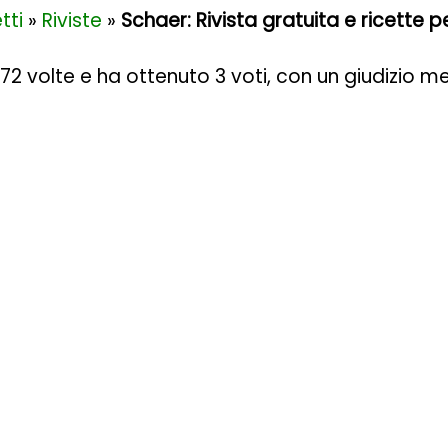
tti
»
Riviste
»
Schaer: Rivista gratuita e ricette per
472 volte e ha ottenuto
3
voti, con un giudizio m