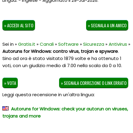
Lingua: - Inglese - Aggiornato il 29-Jul-2026.
» ACCEDI AL SITO
» SEGNALA A UN AMICO
Sei in »
Gratis.it
»
Canali
»
Software
»
Sicurezza
»
Antivirus
»
Autoruns for Windows: contro virus, trojan e spyware
.
Sino ad ora è stato visitato 1879 volte e ha ottenuto
1
voti, con un giudizio medio di
7.00
nella scala da
0
a
10
.
» VOTA
» SEGNALA CORREZIONE O LINK ERRATO
Leggi questa recensione in un'altra lingua:
Autoruns for Windows: check your autorun on viruses,
trojans and more