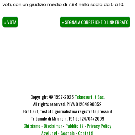
voti, con un giudizio medio di
7.94
nella scala da
0
a
10
.
» VOTA
» SEGNALA CORREZIONE O LINK ERRATO
Copyright © 1997-2026
Teknosurf.it Sas
.
All rights reserved. P.IVA 01264890052
Gratis.it, testata giornalistica registrata presso il
Tribunale di Milano n. 191 del 24/04/2009
Chi siamo
-
Disclaimer
-
Pubblicità
-
Privacy Policy
Aggiungi
-
Segnala
-
Contatti