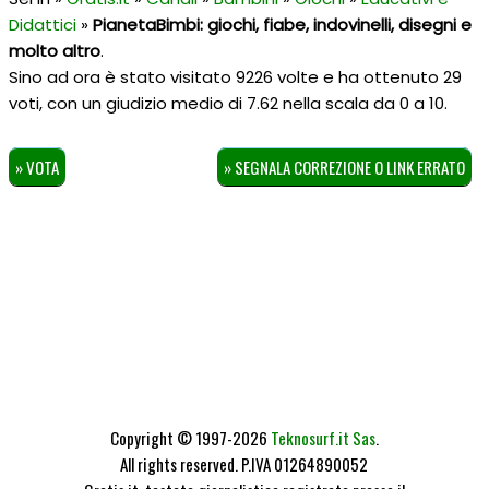
Didattici
»
PianetaBimbi: giochi, fiabe, indovinelli, disegni e
molto altro
.
Sino ad ora è stato visitato 9226 volte e ha ottenuto
29
voti, con un giudizio medio di
7.62
nella scala da
0
a
10
.
» VOTA
» SEGNALA CORREZIONE O LINK ERRATO
Copyright © 1997-2026
Teknosurf.it Sas
.
All rights reserved. P.IVA 01264890052