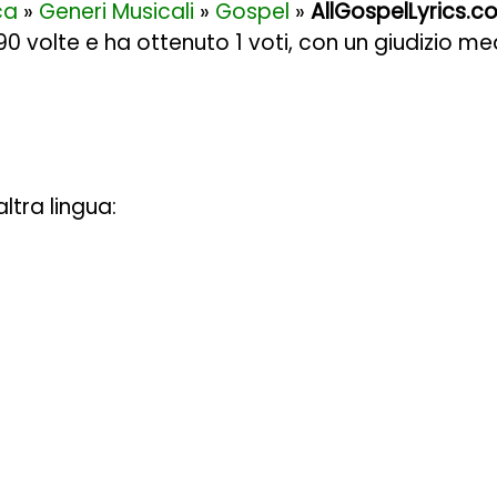
ca
»
Generi Musicali
»
Gospel
»
AllGospelLyrics.
890 volte e ha ottenuto
1
voti, con un giudizio me
ltra lingua: