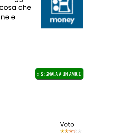
lcosa che
ine e
» SEGNALA A UN AMICO
Voto