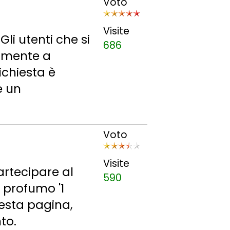
Voto
Visite
li utenti che si
686
namente a
ichiesta è
e un
Voto
Visite
partecipare al
590
 profumo '1
uesta pagina,
to.