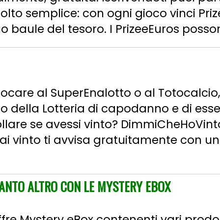
 molto semplice: con ogni gioco vinci Pri
 baule del tesoro. I PrizeeEuros possono
iocare al SuperEnalotto o al Totocalcio,
o della Lotteria di capodanno e di esser
llare se avessi vinto? DimmiCheHoVint
 hai vinto ti avvisa gratuitamente con u
 TANTO ALTRO CON LE MYSTERY EBOX
offre Mystery eBox contenenti vari prod