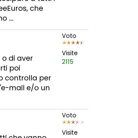
zeeEuros, che
 ...
Voto
Visite
 o di aver
2115
ti poi
o controlla per
n'e-mail e/o un
Voto
Visite
otti che vanno