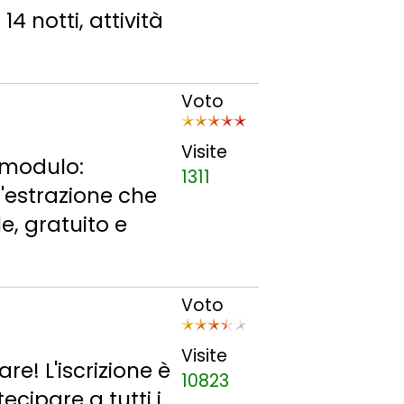
4 notti, attività
Voto
Visite
e modulo:
1311
n'estrazione che
e, gratuito e
Voto
Visite
re! L'iscrizione è
10823
ecipare a tutti i