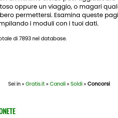
stoso oppure un viaggio, o magari qua
bbero permettersi. Esamina queste pag
pilando i moduli con i tuoi dati.
 totale di 7893 nel database.
Sei in »
Gratis.it
»
Canali
»
Soldi
»
Concorsi
MONETE