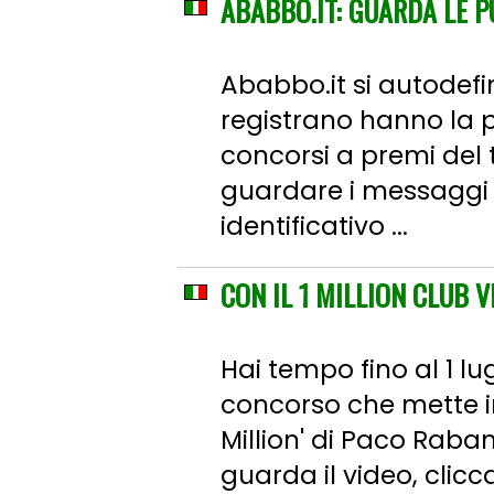
ABABBO.IT: GUARDA LE P
Ababbo.it si autodefin
registrano hanno la 
concorsi a premi del t
guardare i messaggi p
identificativo ...
CON IL 1 MILLION CLUB 
Hai tempo fino al 1 lug
concorso che mette in
Million' di Paco Raba
guarda il video, clicca