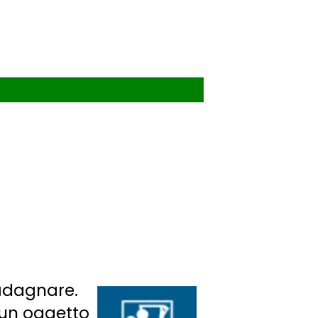
adagnare.
i un oggetto