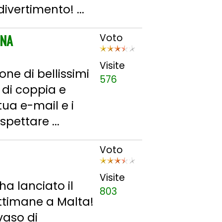
divertimento! ...
INA
Voto
Visite
one di bellissimi
576
 di coppia e
 tua e-mail e i
pettare ...
Voto
Visite
ha lanciato il
803
ettimane a Malta!
vaso di