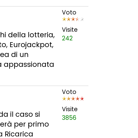
Voto
Visite
 della lotteria,
242
to, Eurojackpot,
dea di un
tà appassionata
Voto
Visite
a il caso si
3856
gerà per primo
na Ricarica