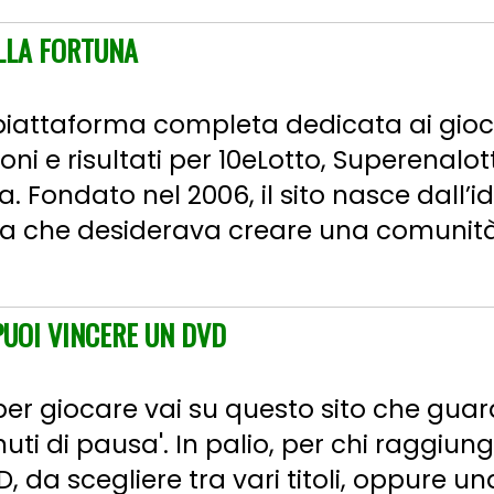
ALLA FORTUNA
iattaforma completa dedicata ai giochi
ni e risultati per 10eLotto, Superenalot
sa. Fondato nel 2006, il sito nasce dall’i
sta che desiderava creare una comuni
PUOI VINCERE UN DVD
per giocare vai su questo sito che guard
uti di pausa'. In palio, per chi raggiun
D, da scegliere tra vari titoli, oppure u