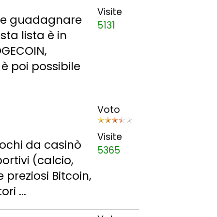
Visite
bile guadagnare
5131
ta lista è in
OGECOIN,
è poi possibile
Voto
Visite
ochi da casinò
5365
ortivi (calcio,
 preziosi Bitcoin,
i ...