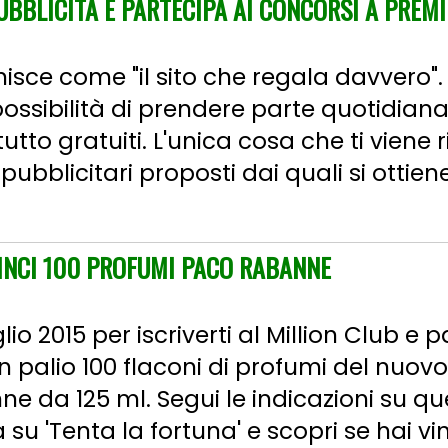
UBBLICITÀ E PARTECIPA AI CONCORSI A PREMI
isce come "il sito che regala davvero". G
possibilità di prendere parte quotidia
utto gratuiti. L'unica cosa che ti viene r
ubblicitari proposti dai quali si ottien
VINCI 100 PROFUMI PACO RABANNE
lio 2015 per iscriverti al Million Club e 
 palio 100 flaconi di profumi del nuovo
nne da 125 ml. Segui le indicazioni su q
 su 'Tenta la fortuna' e scopri se hai vin