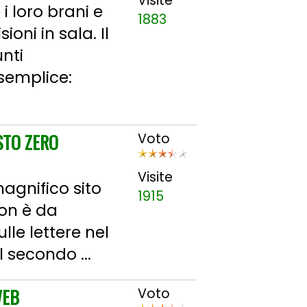
Visite
 loro brani e
1883
oni in sala. Il
nti
 semplice:
STO ZERO
Voto
Visite
agnifico sito
1915
non è da
ulle lettere nel
l secondo ...
WEB
Voto