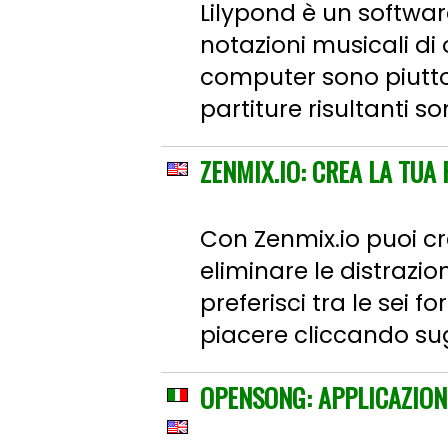
Lilypond è un softwar
notazioni musicali di ogn
computer sono piuttost
partiture risultanti s
ZENMIX.IO: CREA LA TUA
Con Zenmix.io puoi c
eliminare le distrazio
preferisci tra le sei f
piacere cliccando sugli
OPENSONG: APPLICAZION