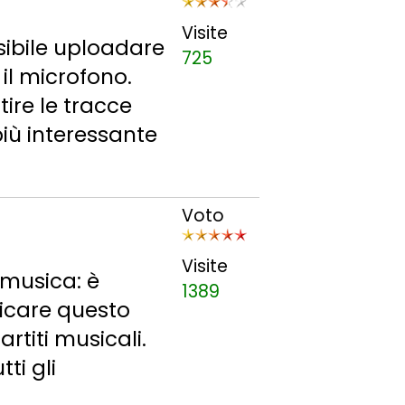
Visite
sibile uploadare
725
il microfono.
ire le tracce
iù interessante
I
Voto
Visite
 musica: è
1389
ricare questo
rtiti musicali.
ti gli