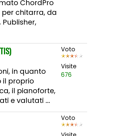
formato ChordPro
 per chitarra, da
 Publisher,
TIS)
Voto
Visite
ni, in quanto
676
il proprio
a, il pianoforte,
i e valutati ...
Voto
Visite