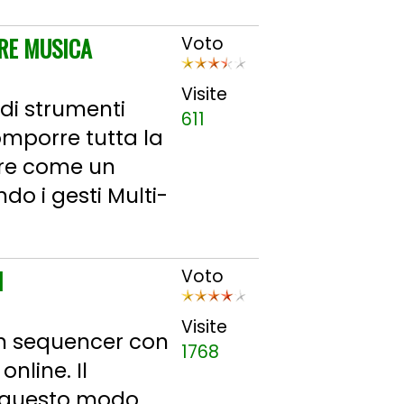
RE MUSICA
Voto
Visite
di strumenti
611
omporre tutta la
are come un
do i gesti Multi-
I
Voto
Visite
 un sequencer con
1768
nline. Il
n questo modo