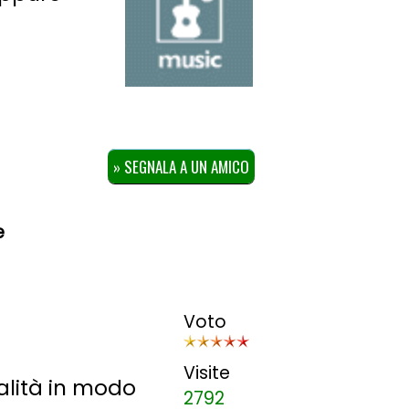
» SEGNALA A UN AMICO
e
Voto
Visite
alità in modo
2792