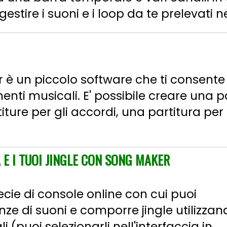
stire i suoni e i loop da te prelevati nell
è un piccolo software che ti consente 
menti musicali. E' possibile creare una p
ture per gli accordi, una partitura per
E I TUOI JINGLE CON SONG MAKER
ie di console online con cui puoi
 di suoni e comporre jingle utilizzan
 (puoi selezionarli nell'interfaccia in