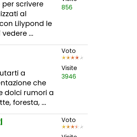
 per scrivere
856
izzati al
 con Lilypond le
 vedere ...
Voto
Visite
tarti a
3946
ientazione che
 e dolci rumori a
e, foresta, ...
I
Voto