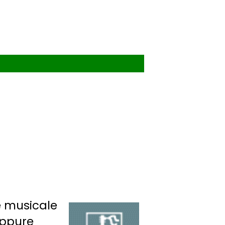
e musicale
oppure