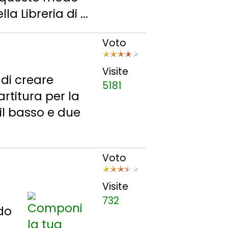
a Libreria di ...
Voto
Visite
di creare
5181
artitura per la
 il basso e due
Voto
Visite
732
do