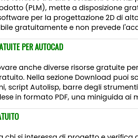
 prodotto (PLM), mette a disposizione gr
oftware per la progettazione 2D di alto li
bile gratuitamente e non prevede l'acqui
RATUITE PER AUTOCAD
rovare anche diverse risorse gratuite pe
ratuito. Nella sezione Download puoi s
i, script Autolisp, barre degli strument
ese in formato PDF, una miniguida ai me
ATUITO
a chi si interessa di progetto e verifica d