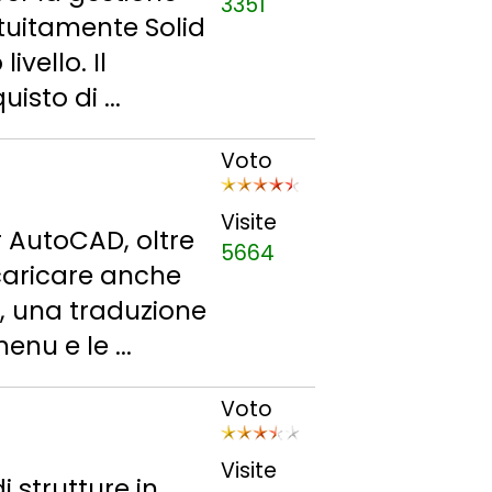
3351
atuitamente Solid
vello. Il
sto di ...
Voto
Visite
r AutoCAD, oltre
5664
caricare anche
i, una traduzione
nu e le ...
Voto
Visite
i strutture in