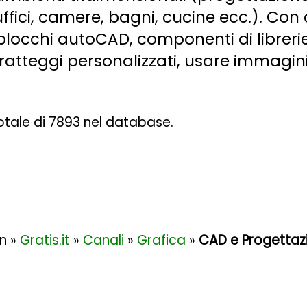
fici, camere, bagni, cucine ecc.). Con 
blocchi autoCAD, componenti di librerie
tratteggi personalizzati, usare immagin
 totale di 7893 nel database.
in »
Gratis.it
»
Canali
»
Grafica
»
CAD e Progettaz