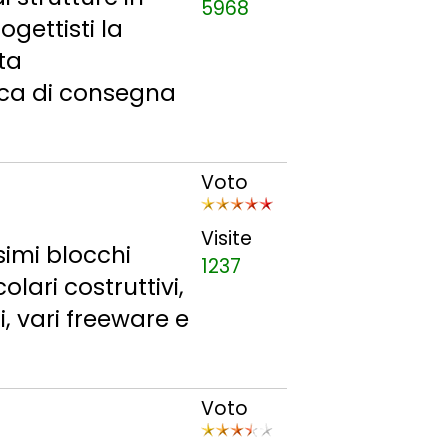
5968
gettisti la
ta
tica di consegna
Voto
Visite
ssimi blocchi
1237
olari costruttivi,
i, vari freeware e
Voto