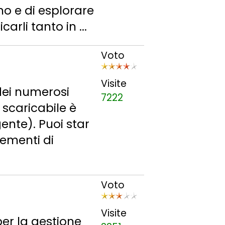
no e di esplorare
arli tanto in ...
Voto
Visite
dei numerosi
7222
scaricabile è
ente). Puoi star
lementi di
Voto
Visite
per la gestione