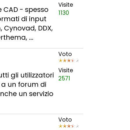
Visite
le CAD - spesso
1130
ormati di input
n, Cynovad, DDX,
rthema, ...
Voto
Visite
i gli utilizzatori
2571
e a un forum di
anche un servizio
Voto