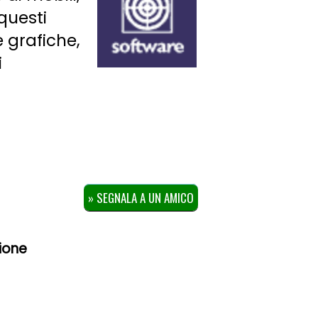
questi
 grafiche,
i
» SEGNALA A UN AMICO
ione