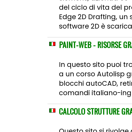
del ciclo di vita del
Edge 2D Drafting, un s
software 2D è scarica
PAINT-WEB - RISORSE G
In questo sito puoi t
a un corso Autolisp g
blocchi autoCAD, retin
comandi italiano-ingl
CALCOLO STRUTTURE GR
Questo sito si rivolge 