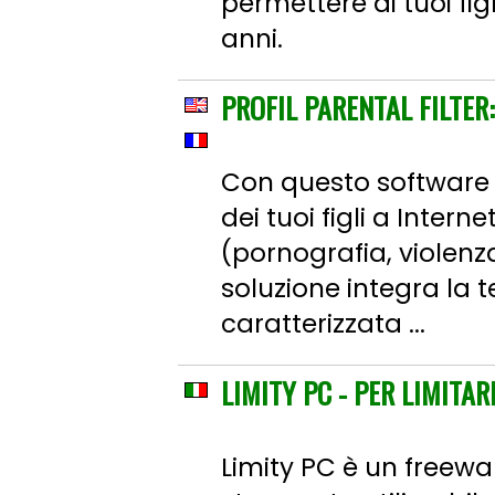
permettere ai tuoi fig
anni.
PROFIL PARENTAL FILTER:
Con questo software g
dei tuoi figli a Interne
(pornografia, violen
soluzione integra la t
caratterizzata ...
LIMITY PC - PER LIMITAR
Limity PC è un freew