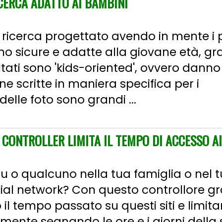
ICERCA ADATTO AI BAMBINI
 ricerca progettato avendo in mente i 
ono sicure e adatte alla giovane età, gr
isultati sono 'kids-oriented', ovvero danno
e scritte in maniera specifica per i
elle foto sono grandi ...
 CONTROLLER LIMITA IL TEMPO DI ACCESSO 
tu o qualcuno nella tua famiglia o nel t
ial network? Con questo controllore gr
 il tempo passato su questi siti e limit
emente segnando le ore e i giorni della 