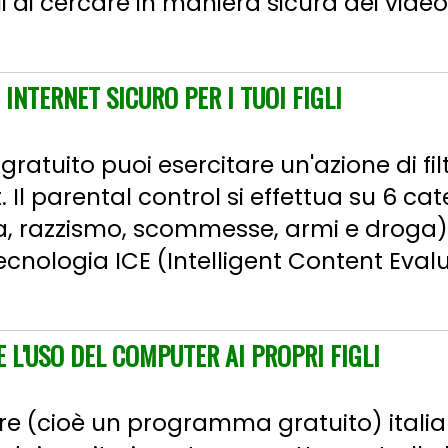
li di cercare in maniera sicura dei video 
 INTERNET SICURO PER I TUOI FIGLI
ratuito puoi esercitare un'azione di fil
t. Il parental control si effettua su 6 cate
za, razzismo, scommesse, armi e droga)
ecnologia ICE (Intelligent Content Eval
E L'USO DEL COMPUTER AI PROPRI FIGLI
are (cioè un programma gratuito) itali