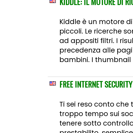
KIDDLE: IL MOTORE DI R
Kiddle è un motore di
piccoli. Le ricerche s
ad appositi filtri. I r
precedenza alle pagin
bambini. I thumbnail d
FREE INTERNET SECURITY
Ti sei reso conto che 
troppo tempo sui soc
tenere sotto controllo
prestabilito, semplic