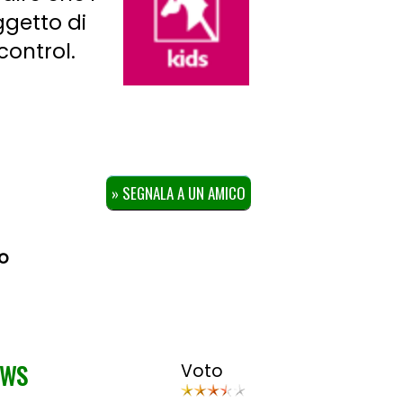
ggetto di
control.
» SEGNALA A UN AMICO
ro
OWS
Voto