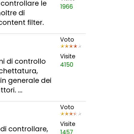
controllare le
1966
oltre di
ontent filter.
Voto
Visite
mi di controllo
4150
ichettatura,
in generale dei
ri. ...
Voto
Visite
i controllare,
1457