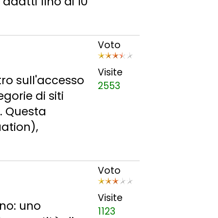
adatti fino ai 10
Voto
Visite
tro sull'accesso
2553
gorie di siti
. Questa
uation),
Voto
Visite
ano: uno
1123