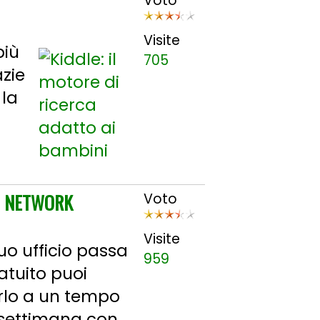
Voto
Visite
più
705
azie
 la
AI NETWORK
Voto
Visite
uo ufficio passa
959
atuito puoi
arlo a un tempo
settimana con ...