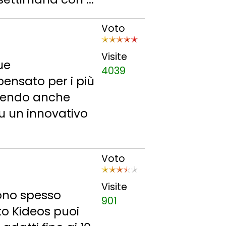
Voto
Visite
ue
4039
pensato per i più
pedendo anche
su un innovativo
Voto
Visite
sono spesso
901
to Kideos puoi