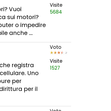
Visite
ri? Vuoi
5684
rca sui motori?
mputer o impedire
ile anche ...
Voto
Visite
che registra
1527
 cellulare. Uno
pure per
rittura per il