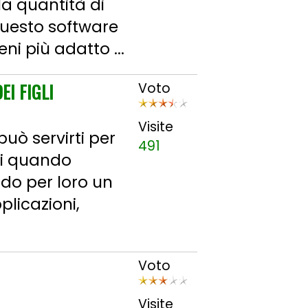
la quantità di
questo software
eni più adatto ...
EI FIGLI
Voto
Visite
uò servirti per
491
gli quando
do per loro un
plicazioni,
Voto
Visite