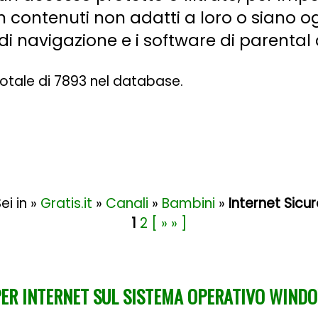
n contenuti non adatti a loro o siano o
i di navigazione e i software di parental 
 totale di 7893 nel database.
ei in »
Gratis.it
»
Canali
»
Bambini
»
Internet Sicu
1
2
[ » » ]
 PER INTERNET SUL SISTEMA OPERATIVO WIND