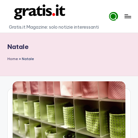
Skip
to
G
Gratis.it Magazine: solo notizie interessanti
content
r
Natale
a
ti
Home
»
Natale
s
.i
t