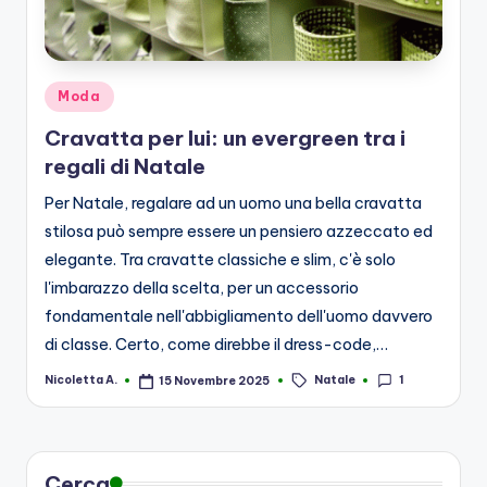
Posted
Moda
in
Cravatta per lui: un evergreen tra i
regali di Natale
Per Natale, regalare ad un uomo una bella cravatta
stilosa può sempre essere un pensiero azzeccato ed
elegante. Tra cravatte classiche e slim, c'è solo
l'imbarazzo della scelta, per un accessorio
fondamentale nell'abbigliamento dell'uomo davvero
di classe. Certo, come direbbe il dress-code,…
Tags:
Natale
1
Nicoletta A.
15 Novembre 2025
Posted
by
Cerca