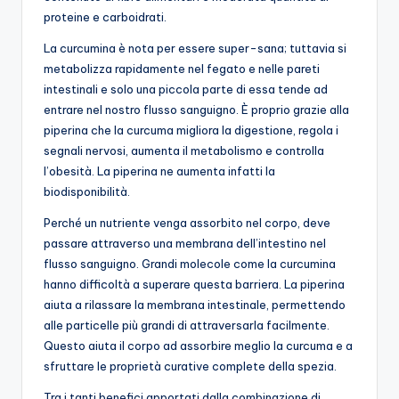
proteine e carboidrati.
La curcumina è nota per essere super-sana; tuttavia si
metabolizza rapidamente nel fegato e nelle pareti
intestinali e solo una piccola parte di essa tende ad
entrare nel nostro flusso sanguigno. È proprio grazie alla
piperina che la curcuma migliora la digestione, regola i
segnali nervosi, aumenta il metabolismo e controlla
l’obesità. La piperina ne aumenta infatti la
biodisponibilità.
Perché un nutriente venga assorbito nel corpo, deve
passare attraverso una membrana dell’intestino nel
flusso sanguigno. Grandi molecole come la curcumina
hanno difficoltà a superare questa barriera. La piperina
aiuta a rilassare la membrana intestinale, permettendo
alle particelle più grandi di attraversarla facilmente.
Questo aiuta il corpo ad assorbire meglio la curcuma e a
sfruttare le proprietà curative complete della spezia.
Tra i tanti benefici apportati dalla combinazione di