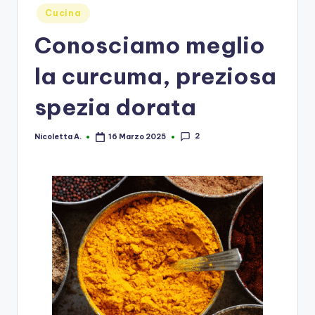
Posted
Cucina
in
Conosciamo meglio
la curcuma, preziosa
spezia dorata
2
Nicoletta A.
16 Marzo 2025
Posted
by