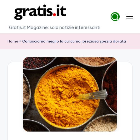
Skip
to
G
Gratis.it Magazine: solo notizie interessanti
content
r
Home
»
Conosciamo meglio la curcuma, preziosa spezia dorata
a
ti
s
.i
t