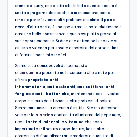
arancio a curry, riso e altri cibi. In India questa spezia è
usata ogni giorno da secoli, sia in cucina che come
rimedio per infezioni o altri problemi di salute. Il
pepe
nero
, d’altra parte, è una spezia molto nota che riesce a
dare una bella consistenza a qualsiasi piatto grazie al
suo sapore piccante. Si dice che entrambe le spezie si
aiutino a vicenda per essere assorbite dal corpo al fine
di fornire i massimi benefici.
Siamo tutti consapevoli del composto
di
curcumina
presente nella curcuma che è noto per
offrire
proprietà anti-
infiammatorie
,
antiossidanti
,
antisettiche
,
anti-
fungine
e
anti-batteriche
, mantenendo così il vostro
corpo al sicuro da infezioni e altri problemi di salute.
Senza curcumina, la curcuma è inutile. Stesso discorso
vale per la
piperina
contenuta all’interno del pepe nero,
ricca
fonte di minerali e vitamine
che sono
importanti per il nostro corpo. Inoltre, ha un alto
contenuto di fibre alimentari e moderata quantità di