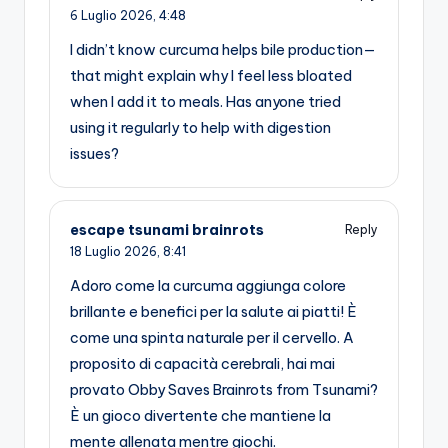
6 Luglio 2026,
4:48
I didn’t know curcuma helps bile production—
that might explain why I feel less bloated
when I add it to meals. Has anyone tried
using it regularly to help with digestion
issues?
escape tsunami brainrots
Reply
18 Luglio 2026,
8:41
Adoro come la curcuma aggiunga colore
brillante e benefici per la salute ai piatti! È
come una spinta naturale per il cervello. A
proposito di capacità cerebrali, hai mai
provato Obby Saves Brainrots from Tsunami?
È un gioco divertente che mantiene la
mente allenata mentre giochi.