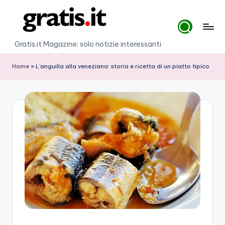
Skip
to
G
Gratis.it Magazine: solo notizie interessanti
content
r
Home
»
L’anguilla alla veneziana: storia e ricetta di un piatto tipico
a
ti
s
.i
t