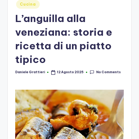
Posted
Cucina
in
L’anguilla alla
veneziana: storia e
ricetta di un piatto
tipico
No Comments
Daniele Grattieri
12 Agosto 2025
Posted
by